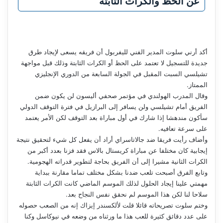
عن الحظ والكرات الثابتة
أكد أرني سلوت المدير الفني لليفربول أن فريقه يسعى لإيجاد طرق
جديدة للتسجيل لا تعتمد على الحظ أو الكرات الثابتة وذلك قبل مواجهة
تشيلسي السبت المقبل في الجولة السابعة من الدوري الإنجليزي
الممتاز.
وقال المدرب الهولندي في مؤتمر صحفي أليسون لن يكون ضمن
الفريق أمام تشيلسي ولن يسافر إلى البرازيل في فترة التوقف الدولي
سأكون مندهشا إذا شارك في أول مباراة بعد التوقف لكن الأمر يعتمد
على سرعة تعافيه.
وأضاف رأيت فريقا ضد جالاتاسراي أراد أن يفعل كل شيء لتحقيق نتيجة
إيجابية كان مختلفا عن مباراة كريستال بالاس فقد فزنا بعدد أكبر من
الكرات الثانية مشيرا إلى أن الفريق بحاجة لتطوير قدراته الهجومية.
وتابع الفرق أصبحت تلعب ضدنا بشكل مختلف تماما مقارنة ببداية
مهمتي علينا إيجاد الحلول لذلك الموسم الماضي كانت الكرات الثابتة
سلاحا لنا لكن هذا الموسم لم نحقق نفس النجاح بعد.
وختم سلوت تصريحاته قائلا قلت لألكسندر إيزاك إنه من الصعب حصوله
على عدد دقائق كثيرة للعب هذا ما ورثناه من وضعه في نيوكاسل وكنا