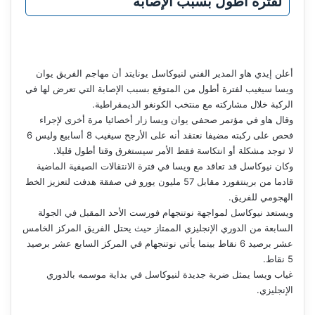
لفترة أطول بسبب الإصابة
أعلن إيدي هاو المدير الفني لنيوكاسل يونايتد أن مهاجم الفريق يوان
ويسا سيغيب لفترة أطول من المتوقع بسبب الإصابة التي تعرض لها في
الركبة خلال مشاركته مع منتخب الكونغو الديمقراطية.
وقال هاو في مؤتمر صحفي يوان ويسا زار أخصائيا مرة أخرى لإجراء
فحص على ركبته مضيفا نعتقد أنه على الأرجح سيغيب 8 أسابيع وليس 6
لا توجد مشكلة أو انتكاسة فقط الأمر سيستغرق وقتا أطول قليلا.
وكان نيوكاسل قد تعاقد مع ويسا في فترة الانتقالات الصيفية الماضية
قادما من برينتفورد مقابل 57 مليون يورو في صفقة هدفت لتعزيز الخط
الهجومي للفريق.
ويستعد نيوكاسل لمواجهة نوتنجهام فورست الأحد المقبل في الجولة
السابعة من الدوري الإنجليزي الممتاز حيث يحتل الفريق المركز الخامس
عشر برصيد 6 نقاط بينما يأتي نوتنجهام في المركز السابع عشر برصيد
5 نقاط.
غياب ويسا يمثل ضربة جديدة لنيوكاسل في بداية موسمه بالدوري
الإنجليزي.