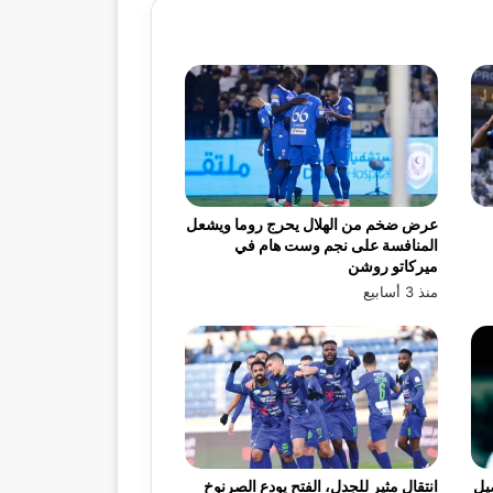
عرض ضخم من الهلال يحرج روما ويشعل
المنافسة على نجم وست هام في
ميركاتو روشن
منذ 3 أسابيع
يل
انتقال مثير للجدل، الفتح يودع الصرنوخ