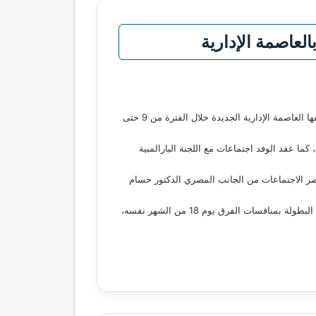
العاصمة الإدارية
أوفدت اللجنة البارالمبية الدولية وفدها إلى القاهرة لمتابعة التحضيرات النهائية الخاصة ببطولة العالم البارالمبية لرفع الأثقال، التي تستضيفها العاصمة الإدارية الجديدة خلال الفترة من 9 حتى
كما عقد الوفد اجتماعات مع اللجنة البارالمبية
حضر الاجتماعات من الجانب المصري الدكتور حسام
وتنطلق المنافسات يوم 9 أكتوبر بمباريات الناشئين والناشئات وتستمر يومين، على أن تبدأ منافسات الكبار من 11 حتى 17 أكتوبر، وتختتم البطولة بمنافسات الفرق يوم 18 من الشهر نفسه،