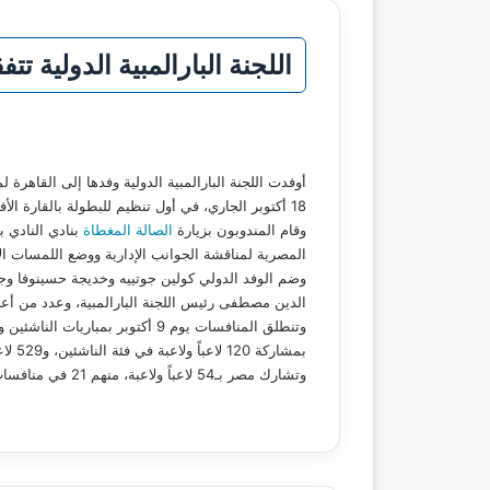
اللجنة البارالمبية الدولية ت
18 أكتوبر الجاري، في أول تنظيم للبطولة بالقارة الأفريقية.
وقام المندوبون بزيارة
الصالة المغطاة
بنادي النادي ب
المصرية لمناقشة الجوانب الإدارية ووضع اللمسات ال
وضم الوفد الدولي كولين جوتييه وخديجة حسينوفا وجو
الدين مصطفى رئيس اللجنة البارالمبية، وعدد من أع
بمشاركة 120 لاعباً ولاعبة في فئة الناشئين، و529 لاعباً ولاعبة في فئة الكبار يمثلون 71 دولة.
وتشارك مصر بـ54 لاعباً ولاعبة، منهم 21 في منافسات الناشئين والناشئات، و33 في منافسات الكبار.