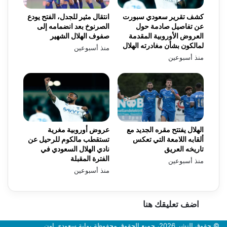
كشف تقرير سعودي سبورت
انتقال مثير للجدل، الفتح يودع
عن تفاصيل صادمة حول
الصرنوخ بعد انضمامه إلى
العروض الأوروبية المقدمة
صفوف الهلال الشهير
لمالكون بشأن مغادرته الهلال
منذ أسبوعين
منذ أسبوعين
الهلال يفتتح مقره الجديد مع
عروض أوروبية مغرية
ألقابه اللامعة التي تعكس
تستقطب مالكوم للرحيل عن
تاريخه العريق
نادي الهلال السعودي في
الفترة المقبلة
منذ أسبوعين
منذ أسبوعين
اضف تعليقك هنا
© حقوق النشر 2026، جميع الحقوق محفوظة بوابة سعودي اون