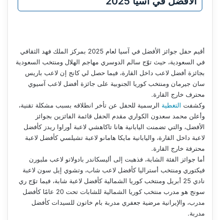
الأفضل في آسيا 2025
أقيم حفل جوائز الأفضل في آسيا لعام 2025 بمركز الملك فهد الثقافي
في السعودية، حيث توّج سالم الدوسري مهاجم الهلال ومنتخب السعودية
بجائزة أفضل لاعب داخل القارة، فيما حصل لي كانج إن لاعب باريس
سان جيرمان ومنتخب كوريا الجنوبية على جائزة أفضل لاعب آسيوي
محترف خارج القارة.
وكشفت
التغطية
الرسمية للحفل عن تأخر انطلاقه بسبب مشكلة تقنية،
وأعلن محمد سعدون الكواري مقدم الحفل قائمة الفائزين بجوائز
الأفضل، والتي تضمنت اليابانية هانا تاكاهشي لاعبة أوراوا ريدز كأفضل
لاعبة داخل القارة، واليابانية مايكا هامانو لاعبة تشيلسي كأفضل لاعبة
محترفة خارج القارة.
أما جوائز الفئة الشابة، فذهبت إلى أليسكاندر بادولاتو لاعب ملبورن
فيكتوري ومنتخب أستراليا كأفضل لاعب شاب، وتشوي إيل سون لاعبة
نادي 25 أبريل ومنتخب كوريا الشمالية كأفضل لاعبة شابة، فيما توّج ري
سونج هو مدرب منتخب كوريا الشمالية للشابات تحت 20 عامًا كأفضل
مدرب، والإيرانية مرضية جعفري مدربة بام خاتون للسيدات كأفضل
مدربة.