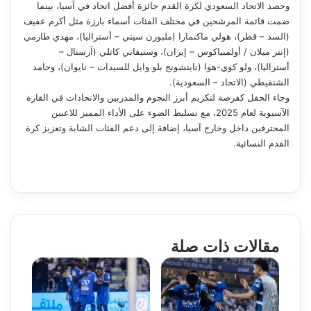
وحصد الاتحاد السعودي لكرة القدم جائزة أفضل اتحاد في آسيا، بينما
ضمت قائمة المرشحين في مختلف الفئات أسماء بارزة مثل أكرم عفيف
(السد – قطر)، هولي ماكنمارا (ملبورن سيتي – أستراليا)، مهدي طارمي
(إنتر ميلان / أولمبياكوس – إيران)، وستيفاني كاتلي (آرسنال –
أستراليا)، ولو كوي-هوا (تايتشونج بلو وايل للسيدات – تايوان)، وحامد
الشنقيطي (الاتحاد – السعودية).
وجاء الحفل كفرصة لتكريم أبرز النجوم والمدربين والاتحادات في القارة
الآسيوية لعام 2025، مع تسليط الضوء على الأداء المميز للاعبين
المحترفين داخل وخارج آسيا، إضافة إلى دعم الفئات الشابة وتعزيز كرة
القدم النسائية.
مقالات ذات صلة