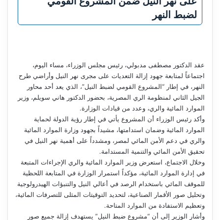
على نهر النيل ضمن المشروع القومي
لضبط النهر
عقد الدكتور مصطفى مدبولي، رئيس مجلس الوزراء، مساء اليوم،
اجتماعاً لمتابعة جهود إزالة التعديات على مجرى نهر النيل وأراضي طرح
النهر، في إطار “المشروع القومي لضبط النيل”، الذي يعد أحد محاور
الجيل الثاني لمنظومة الري المصرية، بحضور الدكتور هاني سويلم، وزير
الموارد المائية والري، وعدد من قيادات الوزارة.
وأكد رئيس الوزراء أن المشروع يأتي في إطار رؤية الدولة لحماية
الموارد المائية وضمان استدامتها، مشيداً بجهود وزارة الموارد المائية
والري في دعم الأمن المائي لمصر، ومشدداً على أهمية نهر النيل في
تحقيق الأمن المائي والتنمية المستدامة.
وخلال الاجتماع، استعرض وزير الموارد المائية والري الإجراءات المتبعة
في إدارة الموارد المائية، مؤكداً استمرار الوزارة في المتابعة اللحظية
للموقف المائي باستخدام الرصد في أعالي النيل والتنبؤات الهيدرولوجية
وتحليل صور الأقمار الصناعية، لتحديد التوقيتات المثلى للتصرفات المائية،
وتعظيم الاستفادة من الموارد المتاحة.
وأشار الوزير إلى أن “مشروع ضبط النيل” يستهدف إزالة جميع صور