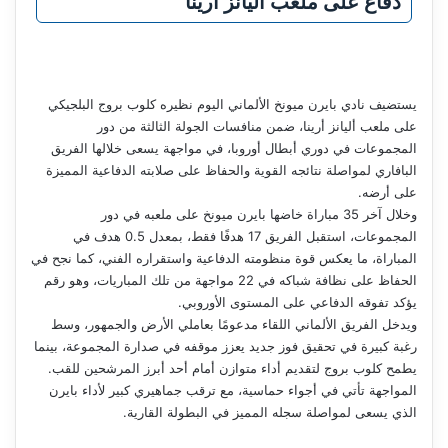
دفاع على ملعب أليانز أرينا
يستضيف نادي بايرن ميونخ الألماني اليوم نظيره كلوب بروج البلجيكي
على ملعب أليانز أرينا، ضمن منافسات الجولة الثالثة من دور
المجموعات في دوري أبطال أوروبا، في مواجهة يسعى خلالها الفريق
البافاري لمواصلة نتائجه القوية والحفاظ على صلابته الدفاعية المميزة
على أرضه.
وخلال آخر 35 مباراة خاضها بايرن ميونخ على ملعبه في دور
المجموعات، استقبل الفريق 17 هدفًا فقط، بمعدل 0.5 هدف في
المباراة، ما يعكس قوة منظومته الدفاعية واستقراره الفني، كما نجح في
الحفاظ على نظافة شباكه في 22 مواجهة من تلك المباريات، وهو رقم
يؤكد تفوقه الدفاعي على المستوى الأوروبي.
ويدخل الفريق الألماني اللقاء مدعومًا بعاملي الأرض والجمهور، وسط
رغبة كبيرة في تحقيق فوز جديد يعزز موقفه في صدارة المجموعة، بينما
يطمح كلوب بروج لتقديم أداء متوازن أمام أحد أبرز المرشحين للقب.
المواجهة تأتي في أجواء حماسية، مع ترقب جماهيري كبير لأداء بايرن
الذي يسعى لمواصلة سجله المميز في البطولة القارية.