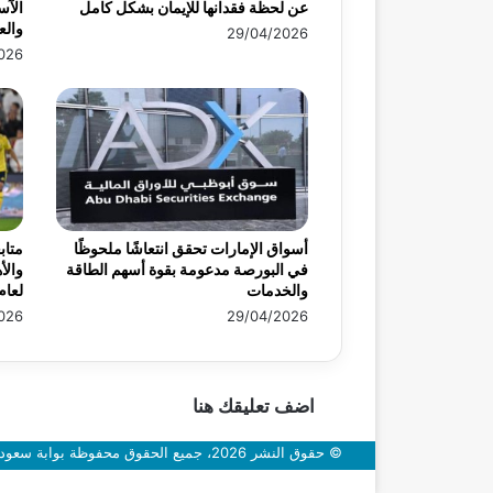
عن لحظة فقدانها للإيمان بشكل كامل
الآس
وال
29/04/2026
026
أسواق الإمارات تحقق انتعاشًا ملحوظًا
متاب
في البورصة مدعومة بقوة أسهم الطاقة
والأ
والخدمات
لعام 26
026
29/04/2026
اضف تعليقك هنا
© حقوق النشر 2026، جميع الحقوق محفوظة بوابة سعودي اون
زر