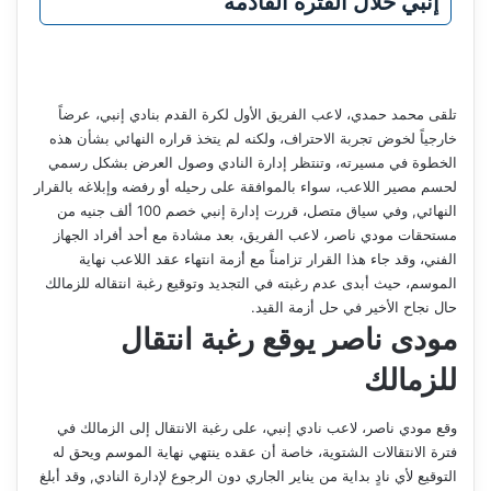
إنبي خلال الفترة القادمة
تلقى محمد حمدي، لاعب الفريق الأول لكرة القدم بنادي إنبي، عرضاً
خارجياً لخوض تجربة الاحتراف، ولكنه لم يتخذ قراره النهائي بشأن هذه
الخطوة في مسيرته، وتنتظر إدارة النادي وصول العرض بشكل رسمي
لحسم مصير اللاعب، سواء بالموافقة على رحيله أو رفضه وإبلاغه بالقرار
النهائي, وفي سياق متصل، قررت إدارة إنبي خصم 100 ألف جنيه من
مستحقات مودي ناصر، لاعب الفريق، بعد مشادة مع أحد أفراد الجهاز
الفني، وقد جاء هذا القرار تزامناً مع أزمة انتهاء عقد اللاعب نهاية
الموسم، حيث أبدى عدم رغبته في التجديد وتوقيع رغبة انتقاله للزمالك
حال نجاح الأخير في حل أزمة القيد.
مودى ناصر يوقع رغبة انتقال
للزمالك
وقع مودي ناصر، لاعب نادي إنبي، على رغبة الانتقال إلى الزمالك في
فترة الانتقالات الشتوية، خاصة أن عقده ينتهي نهاية الموسم ويحق له
التوقيع لأي نادٍ بداية من يناير الجاري دون الرجوع لإدارة النادي, وقد أبلغ