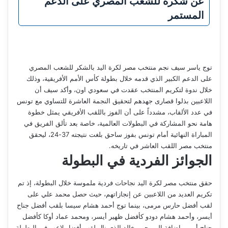
عن شكره للشعب المصري على الدعم
المستمر
توج ياسر سيف نجم منتخب مصر لكرة اليد بالشكر للشعب المصري
على الدعم الكبير الذي قدمه خلال بطولة كأس الأمم الأفريقية، وذلك
خلال ندوة لتكريم المنتخب عقدت في سعودي اون، وأكد سيف أن
اللاعبين بذلوا قصارى جهدهم لتحقيق النجمة العاشرة للتساوي مع تونس
في عدد الألقاب، مشدداً على أن الفوز باللقب الأفريقي يمثل خطوة
هامة نحو المشاركة في البطولات العالمية، خاصة بعد تألق الفريق في
المباراة النهائية أمام تونس بفوز ساحق بلغت نتيجته 37-24، ليحقق
منتخب مصر اللقب العاشر في تاريخه.
الجوائز الفردية في البطولة
حقق منتخب مصر لكرة اليد نجاحات فردية ملموسة خلال البطولة، إذ تم
تكريم العديد من اللاعبين عن إنجازاتهم، حيث حصل محمد علي على
لقب أفضل حارس مرمى، بينما توج أحمد هشام سيسا بلقب أفضل جناح
أيسر، وأحمد هشام دودو كأفضل ظهير أيسر، ومحمد عماد أوكا كأفضل
جناح أيمن، إضافة إلى يحيى خالد الذي نال لقب أفضل لاعب في البطولة