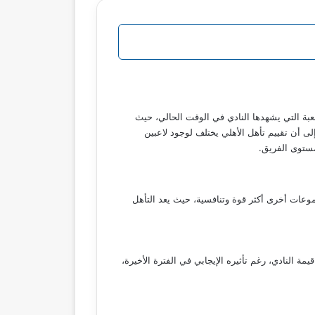
صعبة التي يشهدها النادي في الوقت الحالي، حيث
ريق من تجاوز مرحلة حساسة رغم التحديات الكبيرة التي يواجهها، ولفت في تصريحاته خلال برنامج “نمبر وان” على قناة “cbc” إلى أن تقييم تأهل الأهلي يختلف لوجود لاعبين
مستوى الفريق.
وعات أخرى أكثر قوة وتنافسية، حيث يعد التأهل
يمة النادي، رغم تأثيره الإيجابي في الفترة الأخيرة،