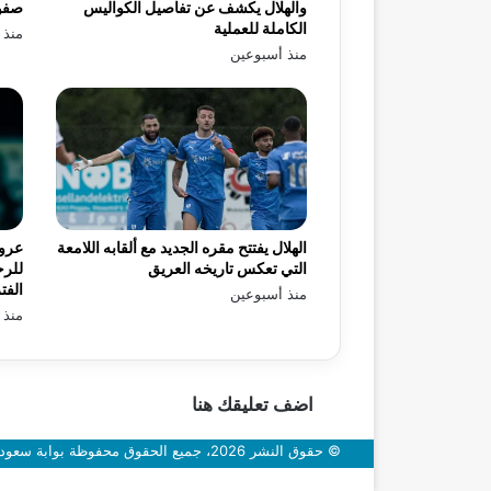
والهلال يكشف عن تفاصيل الكواليس
صفو
الكاملة للعملية
منذ 
منذ أسبوعين
الهلال يفتتح مقره الجديد مع ألقابه اللامعة
عرو
التي تعكس تاريخه العريق
للرح
الفت
منذ أسبوعين
منذ 
اضف تعليقك هنا
© حقوق النشر 2026، جميع الحقوق محفوظة بوابة سعودي اون
زر