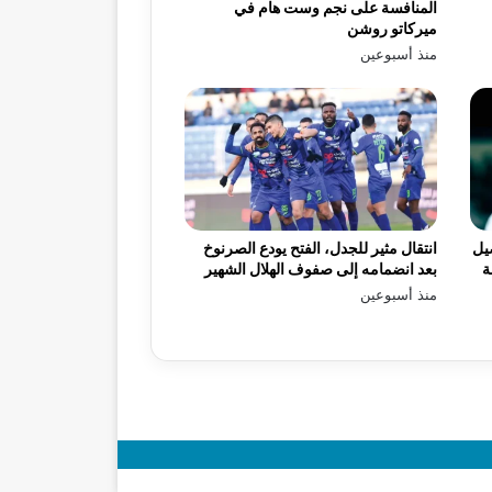
المنافسة على نجم وست هام في
ميركاتو روشن
منذ أسبوعين
يل
انتقال مثير للجدل، الفتح يودع الصرنوخ
ة
بعد انضمامه إلى صفوف الهلال الشهير
منذ أسبوعين