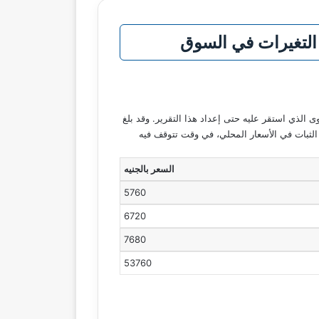
لتغيرات في السوق
يث يفتح سعر عيار 21 عند 6720 جنيها للجرام، وهو نفس المستوى الذي استقر عليه حتى إعداد هذا التقرير. وقد بلغ
 حين وصل سعر الجنيه الذهب إلى 53760 جنيها، مما يعكس حالة من الثبات في الأسعار المحلي، في وقت تتوقف فيه
السعر بالجنيه
5760
6720
7680
53760