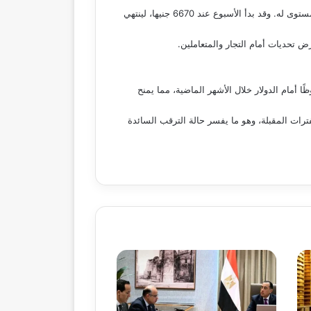
استمر سعر عيار 21 في التصاعد بشكل طفيف خلال الأسبوع الماضي، حيث ارتفع بنسبة 0.75%، بعدما سجل 6800 جنيها للجرام كأعلى مستوى له. وقد بدأ الأسبوع عند 6670 جنيها، لينتهي
تحديات أمام التجار والمتعاملين.
المصري تحسنًا ملحوظًا أمام الدولار خلال الأشهر الماضية، مما يمنح
ترات المقبلة، وهو ما يفسر حالة الترقب السائدة