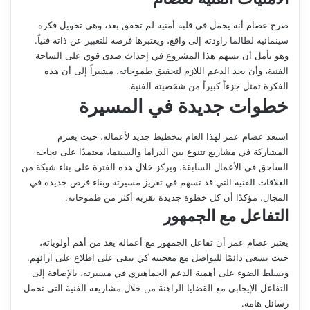
صرح عصام أنه يحمل في قلبه أمنية لم تحقق بعد، وهي تحويل فكرة
سينمائية لطالما راودته إلى واقع، ويعتبرها فرصة للتعبير عن ذاته فنياً.
وهو يأمل أن يسهم هذا المشروع في إحداث صدى قوي على الساحة
الفنية، وأن يجد الدعم اللازم لتحقيق طموحاته، مشيراً إلى أن هذه
الفكرة تمثل جزءاً كبيراً من شخصيته الفنية.
خطوات جديدة في المسيرة
استعد عصام عمر لهذا العام بتخطيط جديد لأعماله، حيث يعتزم
المشاركة في مشاريع تتنوع بين الدراما والسينما، معتمدًا على نجاحه
الساحق في الأعمال السابقة. ويركز خلال هذه الفترة على بناء شبكة من
العلاقات الفنية التي قد تسهم في تعزيز مسيرته وبناء فرص جديدة في
المجال، مؤكدًا أن كل خطوة جديدة تقربه أكثر من طموحاته.
التفاعل مع الجمهور
يعتبر عصام عمر أن تفاعل الجمهور مع أعماله يعد من أهم أولوياته،
حيث يسعى دائمًا للتواصل مع معجبيه كي يبقى على اطلاع على آرائهم.
ويسلط الضوء على أهمية الدعم الجماهيري في مسيرته، بالإضافة إلى
التفاعل الإيجابي مع القضايا الراهنة من خلال مشاريعه الفنية التي تحمل
رسائل هامة.