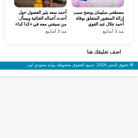
مصطفى سليمان يوضح سبب
أحمد سعد يثير الفضول حول
إزالة المنشور المتعلق بوفاة
أحدث أعماله الغنائية ويسأل:
أحمد جلال عبد القوي
من سيغني معه في «كدا كدا»
منذ 3 أسابيع
منذ 3 أسابيع
اضف تعليقك هنا
© حقوق النشر 2026، جميع الحقوق محفوظة بوابة سعودي اون
زر
الذهاب
إلى
الأعلى