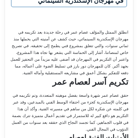
في مهرجان الإسكندرية السينمائي
انطلق الممثل والمؤلف عصام عمر في رحلة جديدة بعد تكريمه في
مهرجان الإسكندرية السينمائي، حيث كشف عن أمنيته التي يحملها منذ
ثماني سنوات، والتي تتعلق بمشروع فني يطمح إلى تحقيقه. في تصريح
خاص لمنصاتنا، أشار إلى الحماسة التي يشعر بها تجاه هذا المشروع،
واعتبر أن التكريم في المهرجان قد أضفى عليه مزيداً من التحفيز للعمل
بجهد أكبر. كان للمهرجان دور بارز في تسليط الضوء على أعماله، مما
دفعه للتفكير بشكل أعمق في مشاريعه المستقبلية وآماله الفنية.
تكريم آسر لعصام عمر
حقق عصام عمر شهرة واسعة بفضل موهبته المتعددة، وتم تكريمه في
مهرجان الإسكندرية كجزء من احتفاء الوسط الفني بالمبدعين، وقد عبر
في كلمته عن شكره لكل من ساهم في مسيرته الفنية. وأكد أن هذا
التكريم هو دافع كبير له للاستمرار في تقديم أعمال متميزة تترك بصمة
في قلوب الجماهير، كما تجسد النجاح الذي حققه بعد سنوات من العمل
الدؤوب في المجال الفني.
الأمنيات الفنية لعصام