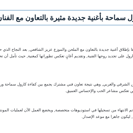
ماحة بأغنية جديدة مثيرة بالتعاون مع الفنان
ا بإطلاق أغنية جديدة بالتعاون مع الملحن والموزع عزيز الشافعي, بعد النجاح الذي ح
 على تجديد روحها الفنية, وتقديم أغانٍ تعكس تطوراتها كمغنية, حيث تأمل أن تحقق 
ن الشرقي والغربي, وهي نتيجة تعاون فني مشترك يجمع بين كفاءة كارول سماحة ورؤ
صوص تعكس مشاعر الحب والإحساس العميق.
يث تم الانتهاء من تسجيلها في استوديوهات متخصصة, ويخضع العمل الآن لعمليات الم
, ليكون جاهزا مع موعد الإصدار.