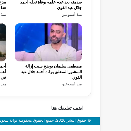
صدمته بعد عدم علمه بوفاة نجله أحمد
مدح 
جلال عبد القوي
هذا 
منذ أسبوعين
منذ 
مصطفى سليمان يوضح سبب إزالة
أحمد
المنشور المتعلق بوفاة أحمد جلال عبد
أعما
القوي
في «
منذ أسبوعين
منذ 
اضف تعليقك هنا
© حقوق النشر 2026، جميع الحقوق محفوظة بوابة سعودي اون
زر