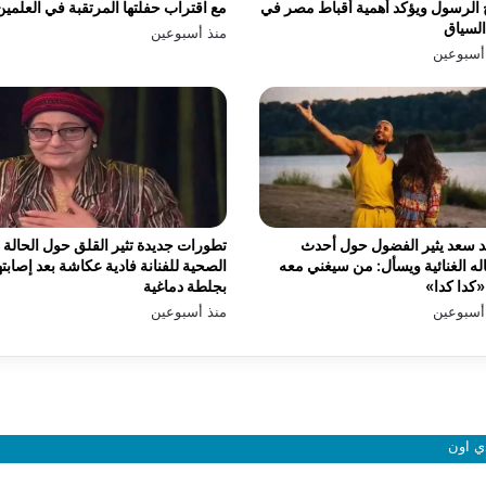
الرسول ويؤكد أهمية أقباط مصر في
مع اقتراب حفلتها المرتقبة في العلمين
السياق
منذ أسبوعين
أسبوعين
 سعد يثير الفضول حول أحدث
تطورات جديدة تثير القلق حول الحالة
له الغنائية ويسأل: من سيغني معه
الصحية للفنانة فادية عكاشة بعد إصابته
كدا كدا»
بجلطة دماغية
أسبوعين
منذ أسبوعين