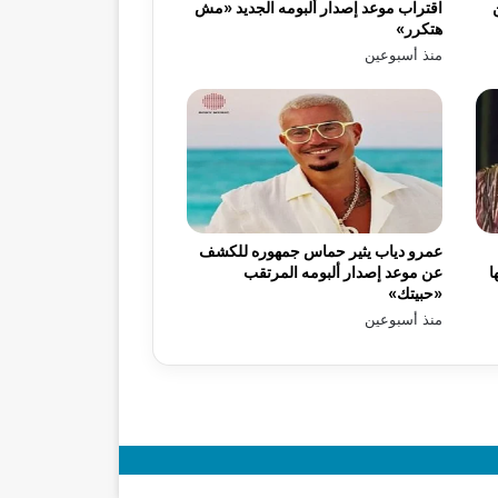
اقتراب موعد إصدار ألبومه الجديد «مش
هتكرر»
منذ أسبوعين
عمرو دياب يثير حماس جمهوره للكشف
ا
عن موعد إصدار ألبومه المرتقب
«حبيتك»
منذ أسبوعين