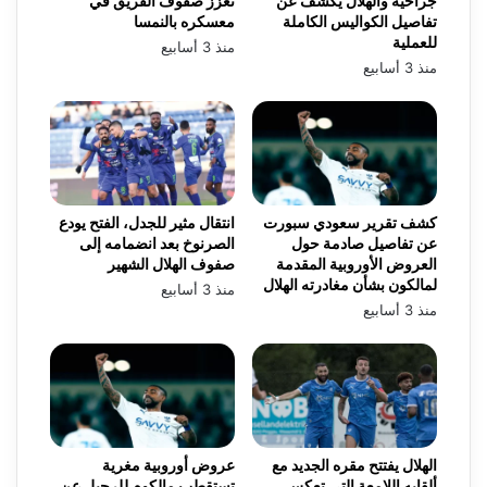
جراحية والهلال يكشف عن
تعزز صفوف الفريق في
تفاصيل الكواليس الكاملة
معسكره بالنمسا
للعملية
منذ 3 أسابيع
منذ 3 أسابيع
كشف تقرير سعودي سبورت
انتقال مثير للجدل، الفتح يودع
عن تفاصيل صادمة حول
الصرنوخ بعد انضمامه إلى
العروض الأوروبية المقدمة
صفوف الهلال الشهير
لمالكون بشأن مغادرته الهلال
منذ 3 أسابيع
منذ 3 أسابيع
الهلال يفتتح مقره الجديد مع
عروض أوروبية مغرية
ألقابه اللامعة التي تعكس
تستقطب مالكوم للرحيل عن