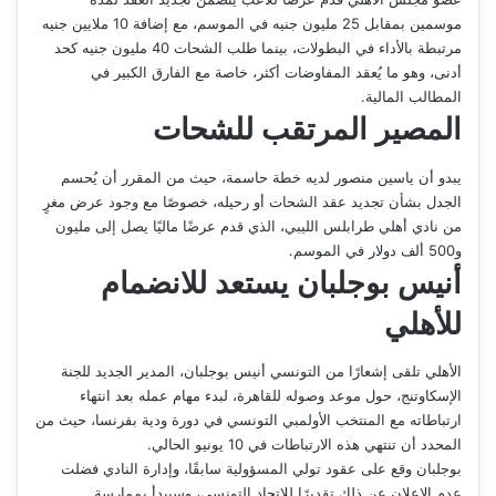
موسمين بمقابل 25 مليون جنيه في الموسم، مع إضافة 10 ملايين جنيه
مرتبطة بالأداء في البطولات، بينما طلب الشحات 40 مليون جنيه كحد
أدنى، وهو ما يُعقد المفاوضات أكثر، خاصة مع الفارق الكبير في
المطالب المالية.
المصير المرتقب للشحات
يبدو أن ياسين منصور لديه خطة حاسمة، حيث من المقرر أن يُحسم
الجدل بشأن تجديد عقد الشحات أو رحيله، خصوصًا مع وجود عرض مغرٍ
من نادي أهلي طرابلس الليبي، الذي قدم عرضًا ماليًا يصل إلى مليون
و500 ألف دولار في الموسم.
أنيس بوجلبان يستعد للانضمام
للأهلي
الأهلي تلقى إشعارًا من التونسي أنيس بوجلبان، المدير الجديد للجنة
الإسكاوتنج، حول موعد وصوله للقاهرة، لبدء مهام عمله بعد انتهاء
ارتباطاته مع المنتخب الأولمبي التونسي في دورة ودية بفرنسا، حيث من
المحدد أن تنتهي هذه الارتباطات في 10 يونيو الحالي.
بوجلبان وقع على عقود تولي المسؤولية سابقًا، وإدارة النادي فضلت
عدم الإعلان عن ذلك تقديرًا للاتحاد التونسي، وسيبدأ بممارسة