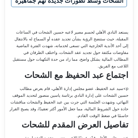
الشحات وسط تطورات جديدة تهم جماهيره
يستعد النادي الأهلي لحسم مصير لاعبه حسين الشحات في الساعات
المقبلة، حيث ستتضح الرؤية بشأن تجديد عقده أو السماح له بالانتقال
إلى أحد الأندية الخارجية التي تسعى لخدماته، شهدت الفترة الماضية
مفاوضات مكثفة حول تجديد عقد الشحات، واختلف الطرفان في
المطالب المالية بشكل واضح، مما زاد من حدة التكهنات حول مستقبل
اللاعب مع الفريق.
اجتماع عبد الحفيظ مع الشحات
p>سيد عبد الحفيظ، عضو مجلس إدارة الأهلي، قام بعرض مطالب
حسين الشحات على إدارة النادي برئاسة ياسين منصور لتحديد الموقف
النهائي، وشهدت الجلسة التي جرت بين عبد الحفيظ والشحات مناقشات
حادة حول الشروط المالية، مما جعل الأمور أكثر تعقيدًا، وقد يصبح القرار
حاسمًا في ضغط الوقت القادم.
تفاصيل العرض المقدم للشحات
عضو مجلس الأهلي قدّم عرضًا للاعب يتضمن تجديد العقد لمدة