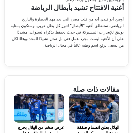
أغنية الافتتاح تشيد بأبطال الرياضة
أوضح أبو فندي أنه من قلب مصر، التي تعد مهد الحضارة والتاريخ
الرياضي، ستنطلق أغنية “الأبطال” لتبرز كل بطل عربي, وستكون بمثابة
توثيق للإنجازات المشتركة في حدث يحتفظ بذكراه لسنوات, مشددًا
على أن الأغنية ليست مجرد عمل فني بل تمثل نشيدًا للمجد ووفاءً لكل
من يسعى لرفع اسم وطنه عالياً في مجال الرياضة.
مقالات ذات صلة
الهلال يعلن انضمام صفقة
عرض ضخم من الهلال يحرج
جديدة إلى معسكر الفريق
روما ويشعل المنافسة على