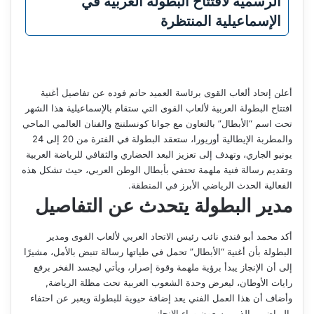
الرسمية لافتتاح البطولة العربية في
الإسماعيلية المنتظرة
أعلن إتحاد ألعاب القوى برئاسة العميد حاتم فوده عن تفاصيل أغنية
افتتاح البطولة العربية لألعاب القوى التي ستقام بالإسماعيلية هذا الشهر
تحت اسم “الأبطال” بالتعاون مع جوانا كونسلتنج والفنان العالمي الماحي
والمطربة الإيطالية أوريورا، ستعقد البطولة في الفترة من 20 إلى 24
يونيو الجاري، وتهدف إلى تعزيز البعد الحضاري والثقافي للرياضة العربية
وتقديم رسالة فنية ملهمة تحتفي بأبطال الوطن العربي، حيث تشكل هذه
الفعالية الحدث الرياضي الأبرز في المنطقة.
مدير البطولة يتحدث عن التفاصيل
أكد محمد أبو فندي نائب رئيس الاتحاد العربي لألعاب القوى ومدير
البطولة بأن أغنية “الأبطال” تحمل في طياتها رسالة تنبض بالأمل، مشيرًا
إلى أن الإنجاز يبدأ برؤية ملهمة وقوة إصرار، ويأتي ليجسد الفخر برفع
رايات الأوطان، ليعرض وحدة الشعوب العربية تحت مظلة الرياضة,
وأضاف أن هذا العمل الفني يعد إضافة حيوية للبطولة ويعبر عن احتفاء
بالرياضيين الذين يسعون وراء الإنجاز.