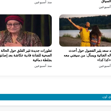
السياق
منذ أسبوعين
أسبوعين
 سعد يثير الفضول حول أحدث
تطورات جديدة تثير القلق حول الحالة
له الغنائية ويسأل: من سيغني معه
الصحية للفنانة فادية عكاشة بعد إصابته
كدا كدا»
بجلطة دماغية
أسبوعين
منذ أسبوعين