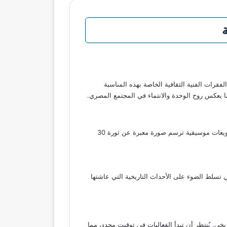
لحكاية”، حيث تتضمن سلسلة من الفقرات الفنية الثقافية الخاصة بهذه المناسبة
ما يعكس روح الوحدة والانتماء في المجتمع المصري.
تعتبر فرقة النيل للموسيقى أحد أبرز الفرق التي ستشارك في الاحتفالية، حيث ستقدم مجموعة من الأغاني الوطنية والتراثية، من خلال تنويعات موسيقية ترسم صورة معبرة عن ثورة 30
 تسلط الضوء على الأحداث التاريخية التي عاشتها
يخي. يُنتظر أن تبدأ الفعاليات في توقيت محدد، مما