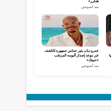
هتكرر»
منذ أسبوعين
عمرو دياب يثير حماس جمهوره للكشف
ا
عن موعد إصدار ألبومه المرتقب
«حبيتك»
منذ أسبوعين