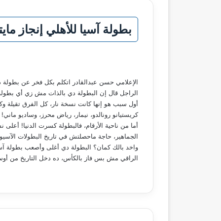
بطولة آسيا للأهلي إنجاز ما
الإعلامي حسن عبدالقادر اتكلم بكل فخر عن بطولة دور
الراجل قال إن البطولة دي بالذات مش زي أي بطولة ت
أول سبب هو إنها كانت نسخة نار، كل الفرق تقيلة وك
كريستيانو رونالدو، نيمار، رياض محرز، وساديو مان
أما من ناحية الأرقام، فالبطولة كسرت الدنيا! أعلى
الجماهير، حاجة ماحصلتش في تاريخ البطولات الآسيوي
واخد بالك كمان؟ البطولة دي أغلى وأصعب بطولة آسيو
الراقي مش بس فاز بالكأس، ده دخل التاريخ من أوسع