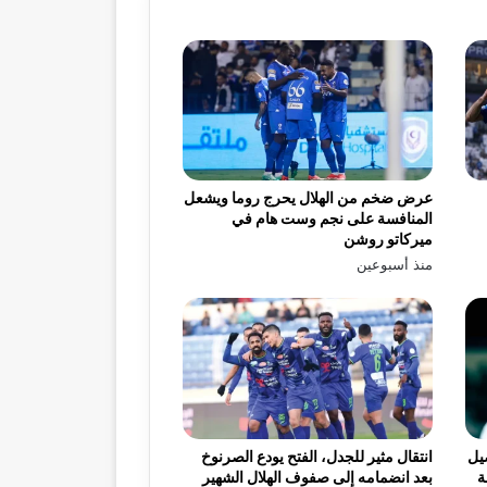
عرض ضخم من الهلال يحرج روما ويشعل
المنافسة على نجم وست هام في
ميركاتو روشن
منذ أسبوعين
يل
انتقال مثير للجدل، الفتح يودع الصرنوخ
ة
بعد انضمامه إلى صفوف الهلال الشهير