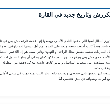
يتكررش وتاريخ جديد في القارة
ي أبطال آسيا اللي حققها النادي الأهلي، ووصفها إنها علامة فارقة مش بس في تاريخ
انية، وفعلاً كانت أصعب نسخة مرت على القارة، من أول نسخها لحد دلوقتي، وده الل
ل المباريات صعبة، مفيش مجال للراحة أو التهاون وتاني سبب هو إن اللاعبين المشار
ي! الأسماء دي مش بس بترفع مستوى اللعب، لكن كمان بتخلي أي بطولة تتحول لحدث 
 نسبة مشاهدة على منصات التواصل، والناس كانت عايشة مع كل دقيقة من البطولة، د
ة قبل كده.
ية قدر يحققها نادي سعودي، وده بحد ذاته إنجاز يُكتب بمية دهب في سجل الأهلي، 
 أبوابه، وبطولته دي مش هتتنسي أبدًا.