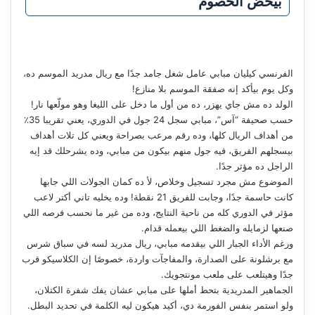
بيخض الخصوم
الفرنسي كيليان مبابي عامل شغل جامد جدًا مع ريال مدريد الموسم ده،
وكل يوم بيأكد إنه صفقة الموسم بلا منازع!
الولد ده مش جاي يهزر، ده من أول ما دخل على الليغا وهو مولّعها نار!
حسب صحيفة “آس”، مبابي سجل 24 جول في الدوري، يعني تقريبا 35٪
من أهداف الريال كلها، وده رقم مرعب بصراحة ويعني كل تلات أهداف
بيسجلهم الفريق، فيه جول منهم بيكون من مبابي، وده يشرحلك قد إيه
الراجل ده مؤثر جدًا.
الموضوع مش مجرد تسجيل وخلاص، لأ ده كمان الجولات اللي جابها
كانت حاسمة جدًا، وجابت للفريق 21 نقطة! وده يخليه تاني أكتر لاعب
مؤثر في الدوري كله من ناحية النتايج، وده من غير ما نحسب فرصه اللي
صنعها لزمايله والضغط اللي بيعمله قدام.
ورغم الأداء الجبار اللي بيقدمه مبابي، ريال مدريد لسه في سباق شرس
مع برشلونة على الصدارة، والمفاجآت واردة، خصوصًا إن الكلاسيكو قرب
جدًا وهيتلعب على ملعب مونتجويك.
الجماهير المدريدية بتحط أملها على مبابي عشان يفك شفرة الكتلان،
ولو استمر بنفس الفورمة دي، أكيد هيكون ليه الكلمة في تحديد البطل.