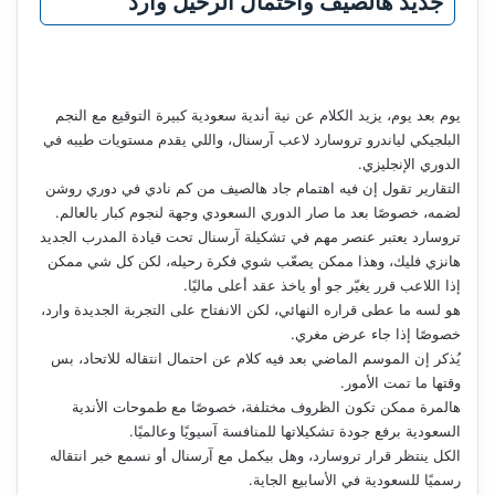
جديد هالصيف واحتمال الرحيل وارد
يوم بعد يوم، يزيد الكلام عن نية أندية سعودية كبيرة التوقيع مع النجم
البلجيكي لياندرو تروسارد لاعب آرسنال، واللي يقدم مستويات طيبه في
الدوري الإنجليزي.
التقارير تقول إن فيه اهتمام جاد هالصيف من كم نادي في دوري روشن
لضمه، خصوصًا بعد ما صار الدوري السعودي وجهة لنجوم كبار بالعالم.
تروسارد يعتبر عنصر مهم في تشكيلة آرسنال تحت قيادة المدرب الجديد
هانزي فليك، وهذا ممكن يصعّب شوي فكرة رحيله، لكن كل شي ممكن
إذا اللاعب قرر يغيّر جو أو ياخذ عقد أعلى ماليًا.
هو لسه ما عطى قراره النهائي، لكن الانفتاح على التجربة الجديدة وارد،
خصوصًا إذا جاء عرض مغري.
يُذكر إن الموسم الماضي بعد فيه كلام عن احتمال انتقاله للاتحاد، بس
وقتها ما تمت الأمور.
هالمرة ممكن تكون الظروف مختلفة، خصوصًا مع طموحات الأندية
السعودية برفع جودة تشكيلاتها للمنافسة آسيويًا وعالميًا.
الكل ينتظر قرار تروسارد، وهل بيكمل مع آرسنال أو نسمع خبر انتقاله
رسميًا للسعودية في الأسابيع الجاية.