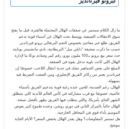
لبرونو فيرنانديز
ما زال الكلام مستمر عن صفقات الهلال المحتملة هالفترة، قبل ما يفتح
سوق الانتقالات الصيفية، ووسط بحث الهلال عن أسماء قوية تدعم
الفريق، طلع خبر مفاجئ بخصوص النجم البرتغالي برونو فيرنانديز.
حسب ما ذكرت صحيفة “دايلي ميل” البريطانية، نادي مانشستر يونايتد
حدد سعر بيع برونو بـ100 مليون يورو، رقم كبير وصادم نوعًا ما لإدارة
الهلال اللي كانت ناوية تدخل بقوة في الصفقة.
المبلغ خلى بعض الجماهير تشك في جدية انتقال اللاعب، خصوصًا إن
فيرنانديز يعتبر من ركائز الفريق الإنجليزي، ومن الصعب التفريط فيه
بسهولة.
الهلال، رغم الصدمة، للحين عنده رغبة قوية بتدعيم الفريق بأسماء
عالمية، خصوصًا مع قرب مشاركته في كأس العالم للأندية اللي بتنطلق
الشهر الجاي بأمريكا، واللي يتطلب فيها الفريق يظهر بأفضل نسخة.
الهلال حالياً بالمركز الثاني في دوري روشن، وعنده طموح كبير يعوض
الموسم بأداء قوي في المحافل الخارجية.
هل تستمر المفاوضات؟ وهل يقدر الهلال يخفض السعر؟ الأيام الجاية
بتوضح.