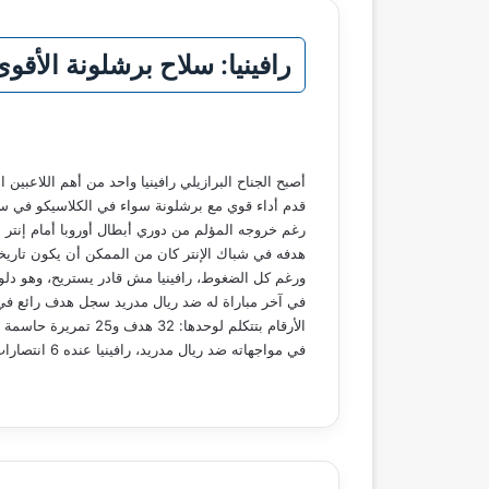
رافينيا: سلاح برشلونة الأق
أصبح الجناح البرازيلي رافينيا واحد من أهم اللاعبين
قدم أداء قوي مع برشلونة سواء في الكلاسيكو في سان
رغم خروجه المؤلم من دوري أبطال أوروبا أمام إنتر ميلان، إلا إنه قدم م
هدفه في شباك الإنتر كان من الممكن أن يكون تاريخي ل
ورغم كل الضغوط، رافينيا مش قادر يستريح، وهو دلوق
في آخر مباراة له ضد ريال مدريد سجل هدف رائع في 
الأرقام بتتكلم لوحدها: 32 هدف و25 تمريرة حاسمة في 53 مباراة هذا الموسم، وده خلاه يكون مرشح قوي للكرة الذهبية.
في مواجهاته ضد ريال مدريد، رافينيا عنده 6 انتصارات من 10 مباريات، مما يجعله سلاح خطير لبرشلونة.