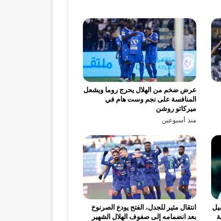
عرض ضخم من الهلال يحرج روما ويشعل
المنافسة على نجم وست هام في
ميركاتو روشن
منذ أسبوعين
يل
انتقال مثير للجدل، الفتح يودع الصرنوخ
ة
بعد انضمامه إلى صفوف الهلال الشهير