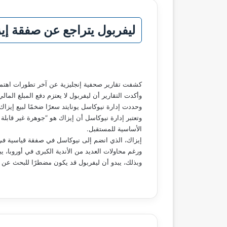
ليفربول يتراجع عن صفقة إ
كشفت تقارير صحفية إنجليزية عن آخر تطورات اهتمام 
وأكدت التقارير أن ليفربول لا يعتزم دفع المبلغ الما
وحددت إدارة نيوكاسل يونايتد سعرًا ضخمًا لبيع إيزاك، قدره 150 مليون جنيه إسترليني، وذلك في محاولة لإبعاد الأندية ع
وتعتبر إدارة نيوكاسل أن إيزاك هو “جوهرة غير قابل
الأساسية للمستقبل.
إيزاك، الذي انضم إلى نيوكاسل في صفقة قياسية في ا
ورغم محاولات العديد من الأندية الكبرى في أوروبا
وبذلك، يبدو أن ليفربول قد يكون مضطرًا للبحث عن