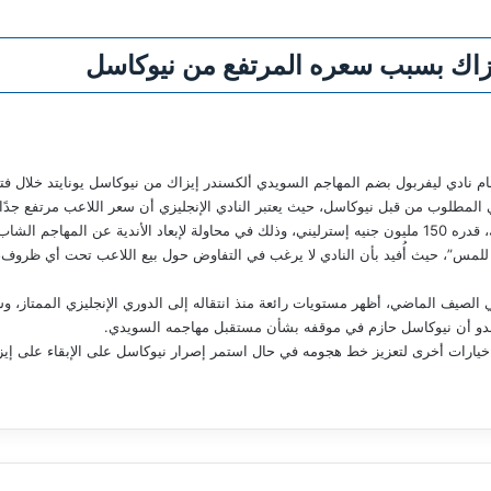
يزاك بسبب سعره المرتفع من نيوكاسل
نادي ليفربول بضم المهاجم السويدي ألكسندر إيزاك من نيوكاسل يونايتد خلال فترة ا
لي المطلوب من قبل نيوكاسل، حيث يعتبر النادي الإنجليزي أن سعر اللاعب مرتفع جدًا 
ن المهاجم الشاب.
ة للمس”، حيث أُفيد بأن النادي لا يرغب في التفاوض حول بيع اللاعب تحت أي ظروف، 
لصيف الماضي، أظهر مستويات رائعة منذ انتقاله إلى الدوري الإنجليزي الممتاز، و
، يبدو أن نيوكاسل حازم في موقفه بشأن مستقبل مهاجمه السويدي.
 خيارات أخرى لتعزيز خط هجومه في حال استمر إصرار نيوكاسل على الإبقاء على إي