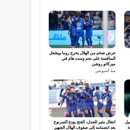
عرض ضخم من الهلال يحرج روما ويشعل
المنافسة على نجم وست هام في
ميركاتو روشن
منذ أسبوعين
يل
انتقال مثير للجدل، الفتح يودع الصرنوخ
ة
بعد انضمامه إلى صفوف الهلال الشهير