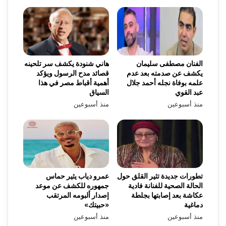
الفنان مصطفى سليمان
هاني شنودة يكشف سر تلحينه
يكشف عن صدمته بعد عدم
قصائد مدح الرسول ويؤكد
علمه بوفاة نجله أحمد جلال
أهمية أقباط مصر في هذا
عبد القوي
السياق
منذ أسبوعين
منذ أسبوعين
تطورات جديدة تثير القلق حول
عمرو دياب يثير حماس
الحالة الصحية للفنانة فادية
جمهوره للكشف عن موعد
عكاشة بعد إصابتها بجلطة
إصدار ألبومه المرتقب
دماغية
«حبيتك»
منذ أسبوعين
منذ أسبوعين