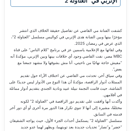
الإتربي في “العتاولة 2”
كشفت الفنانة مي القاضي عن تفاصيل حقيقة الخلاف الذي انتشر
مؤخرًا بينها وبين الفنانة هدى الإتربي في كواليس مسلسل “العتاولة 2″،
الذي عرض في رمضان 2025.
وفي لقائها مع الإعلامية ياسمين عز في برنامج “كلام الناس” على قناة
MBC مصر، نفت القاضي وجود أي خلافات بينها وبين الإتربي، مؤكدةً أنه
“مفيش حاجة نهائيًا من ناحيتي، أنا مش بشوفها ولا مشهد جمعنا مع
بعض”.
وفي سياق آخر، تحدثت مي القاضي عن اختلاف الآراء حول تقديم
الممثلات أدوار الراقصة، مؤكدةً أن هذا النوع من الأدوار ليس جديدًا على
الشاشة، حيث قامت النجمة نبيلة عبيد ونادية الجندي بتقديم أدوار مماثلة
في أفلامهن.
وأكدت أنها وافقت على تقديم دور الراقصة في “العتاولة 2” لكونه
مختلفًا، مشيرة إلى أنها لا تنوي تكرار هذا الدور مرة أخرى أو أي دور آخر
قدمته في السابق.
مسلسل “العتاولة 2” يستكمل أحداث الجزء الأول، حيث يواجه الشقيقان
“خضر” و”نصار” تحديات جديدة بعد توبتهما، ويظهر لهما عدو جديد