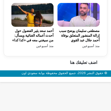
مصطفى سليمان يوضح سبب
أحمد سعد يثير الفضول حول
إزالة المنشور المتعلق بوفاة
أحدث أعماله الغنائية ويسأل:
أحمد جلال عبد القوي
من سيغني معه في «كدا كدا»
منذ أسبوعين
منذ أسبوعين
اضف تعليقك هنا
© حقوق النشر 2026، جميع الحقوق محفوظة بوابة سعودي اون
زر
الذهاب
إلى
الأعلى