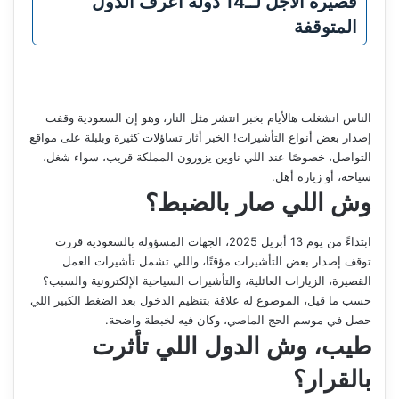
قصيرة الاجل لــ14 دولة اعرف الدول
المتوقفة
الناس انشغلت هالأيام بخبر انتشر مثل النار، وهو إن السعودية وقفت
إصدار بعض أنواع التأشيرات! الخبر أثار تساؤلات كثيرة وبلبلة على مواقع
التواصل، خصوصًا عند اللي ناوين يزورون المملكة قريب، سواء شغل،
سياحة، أو زيارة أهل.
وش اللي صار بالضبط؟
ابتداءً من يوم 13 أبريل 2025، الجهات المسؤولة بالسعودية قررت
توقف إصدار بعض التأشيرات مؤقتًا، واللي تشمل تأشيرات العمل
القصيرة، الزيارات العائلية، والتأشيرات السياحية الإلكترونية والسبب؟
حسب ما قيل، الموضوع له علاقة بتنظيم الدخول بعد الضغط الكبير اللي
حصل في موسم الحج الماضي، وكان فيه لخبطة واضحة.
طيب، وش الدول اللي تأثرت
بالقرار؟