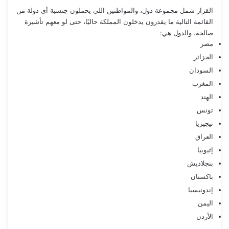
القرار شمل مجموعة دول، والمواطنين اللي يحملون جنسية أي دولة من
القائمة التالية ما يقدرون يدخلون المملكة حاليًا، حتى لو معهم تأشيرة
صالحة. والدول هي:
مصر
الجزائر
السودان
المغرب
الهند
تونس
نيجيريا
العراق
إثيوبيا
بنجلاديش
باكستان
إندونيسيا
اليمن
الأردن