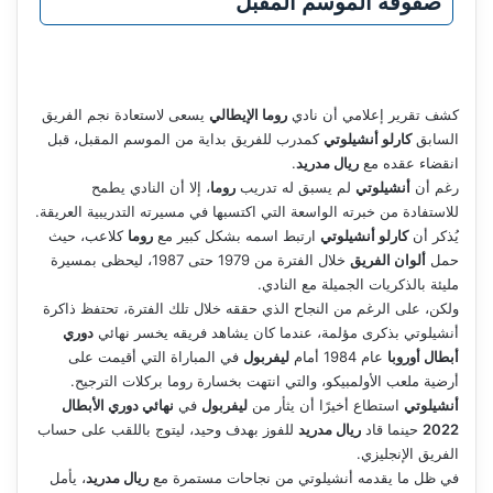
صفوفه الموسم المقبل
كشف تقرير إعلامي أن نادي
روما الإيطالي
يسعى لاستعادة نجم الفريق
السابق
كارلو أنشيلوتي
كمدرب للفريق بداية من الموسم المقبل، قبل
انقضاء عقده مع
ريال مدريد
.
رغم أن
أنشيلوتي
لم يسبق له تدريب
روما
، إلا أن النادي يطمح
للاستفادة من خبرته الواسعة التي اكتسبها في مسيرته التدريبية العريقة.
يُذكر أن
كارلو أنشيلوتي
ارتبط اسمه بشكل كبير مع
روما
كلاعب، حيث
حمل
ألوان الفريق
خلال الفترة من 1979 حتى 1987، ليحظى بمسيرة
مليئة بالذكريات الجميلة مع النادي.
ولكن، على الرغم من النجاح الذي حققه خلال تلك الفترة، تحتفظ ذاكرة
أنشيلوتي بذكرى مؤلمة، عندما كان يشاهد فريقه يخسر نهائي
دوري
أبطال أوروبا
عام 1984 أمام
ليفربول
في المباراة التي أقيمت على
أرضية ملعب الأولمبيكو، والتي انتهت بخسارة روما بركلات الترجيح.
أنشيلوتي
استطاع أخيرًا أن يثأر من
ليفربول
في
نهائي دوري الأبطال
2022
حينما قاد
ريال مدريد
للفوز بهدف وحيد، ليتوج باللقب على حساب
الفريق الإنجليزي.
في ظل ما يقدمه أنشيلوتي من نجاحات مستمرة مع
ريال مدريد
، يأمل