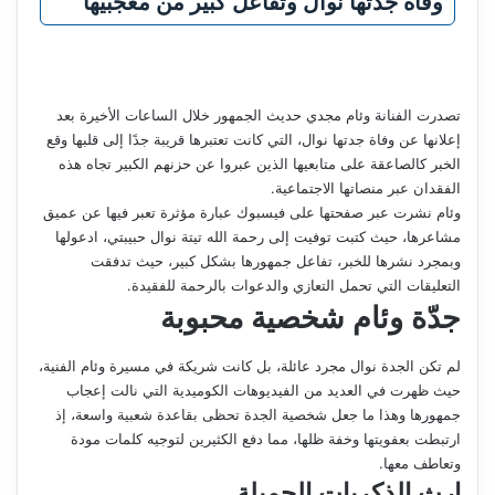
وفاة جدتها نوال وتفاعل كبير من معجبيها
تصدرت الفنانة وئام مجدي حديث الجمهور خلال الساعات الأخيرة بعد
إعلانها عن وفاة جدتها نوال، التي كانت تعتبرها قريبة جدًا إلى قلبها وقع
الخبر كالصاعقة على متابعيها الذين عبروا عن حزنهم الكبير تجاه هذه
الفقدان عبر منصاتها الاجتماعية.
وئام نشرت عبر صفحتها على فيسبوك عبارة مؤثرة تعبر فيها عن عميق
مشاعرها، حيث كتبت توفيت إلى رحمة الله تيتة نوال حبيبتي، ادعولها
وبمجرد نشرها للخبر، تفاعل جمهورها بشكل كبير، حيث تدفقت
التعليقات التي تحمل التعازي والدعوات بالرحمة للفقيدة.
جدّة وئام شخصية محبوبة
لم تكن الجدة نوال مجرد عائلة، بل كانت شريكة في مسيرة وئام الفنية،
حيث ظهرت في العديد من الفيديوهات الكوميدية التي نالت إعجاب
جمهورها وهذا ما جعل شخصية الجدة تحظى بقاعدة شعبية واسعة، إذ
ارتبطت بعفويتها وخفة ظلها، مما دفع الكثيرين لتوجيه كلمات مودة
وتعاطف معها.
إرث الذكريات الجميلة