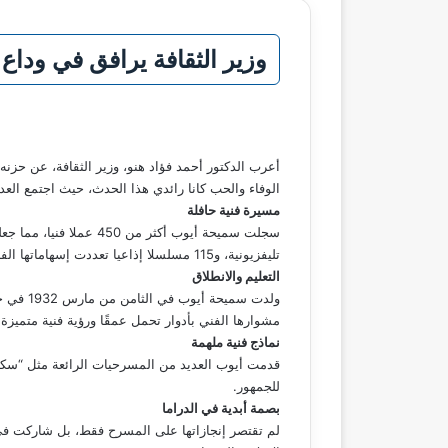
وزير الثقافة يرافق في وداع 
أعرب الدكتور أحمد فؤاد هنو، وزير الثقافة، عن حزن
الوفاء والحب كانا رائدي هذا الحدث، حيث اجتمع العدي
مسيرة فنية حافلة
تليفزيونية، و115 مسلسلا إذاعيا تعددت إسهاماتها الفنية على مدار سبعة عقود، مما رسخ مكانتها في تاريخ الفن العربي.
التعليم والانطلاق
ولدت سم
مشوارها الفني بأدوار تحمل عمقًا ورؤية فنية متميزة.
نماذج فنية ملهمة
قدمت أيوب العديد من المسرحيات الرائعة مثل “س
للجمهور.
بصمة أبدية في الدراما
لم تقتصر إنجازاتها على المسرح فقط، بل شاركت في ا