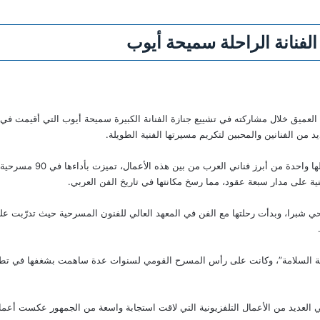
الفنانة الراحلة سميحة أيوب
ه العميق خلال مشاركته في تشييع جنازة الفنانة الكبيرة سميحة أيوب التي أقيمت ف
د من الفنانين والمحبين لتكريم مسيرتها الفنية الطويلة.
يحة أيوب في الثامن من مارس 1932 في حي شبرا، وبدأت رحلتها مع الفن في المعهد العالي للفنون المسرحية 
كة السلامة”، وكانت على رأس المسرح القومي لسنوات عدة ساهمت بشغفها في تط
لعديد من الأعمال التلفزيونية التي لاقت استجابة واسعة من الجمهور عكست أعمالها