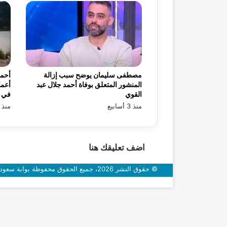
مصطفى سليمان يوضح سبب إزالة
أحمد
المنشور المتعلق بوفاة أحمد جلال عبد
أعما
القوي
في «
منذ 3 أسابيع
منذ 3 أسابيع
اضف تعليقك هنا
© حقوق النشر 2026، جميع الحقوق محفوظة بوابة سعودي اون
زر
الذهاب
إلى
الأعلى