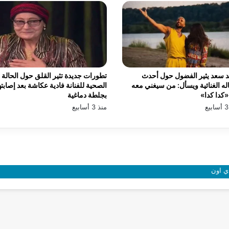
 سعد يثير الفضول حول أحدث
تطورات جديدة تثير القلق حول الحالة
له الغنائية ويسأل: من سيغني معه
الصحية للفنانة فادية عكاشة بعد إصابته
كدا كدا»
بجلطة دماغية
منذ 3 أسابيع