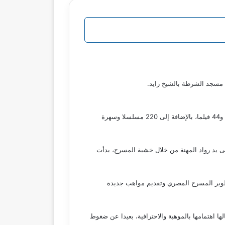
ي مسجد الشرطة بالشيخ زايد.
سجلت سميحة أيوب أكثر من 450 عملا فنيا، مما جعلها واحدة من أبرز فناني العرب من بين هذه الأعمال، تميزت بأداءها في 90 مسرحية و44 فيلما، بالإضافة إلى 220 مسلسلا وسهرة
حيث تدرّبت على يد رواد المهنة من خلال خشبة المسرح، بدأت
وير المسرح المصري وتقديم مواهب جديدة
 اهتمامها بالموهبة والاحترافية، بعيدا عن ضغوط