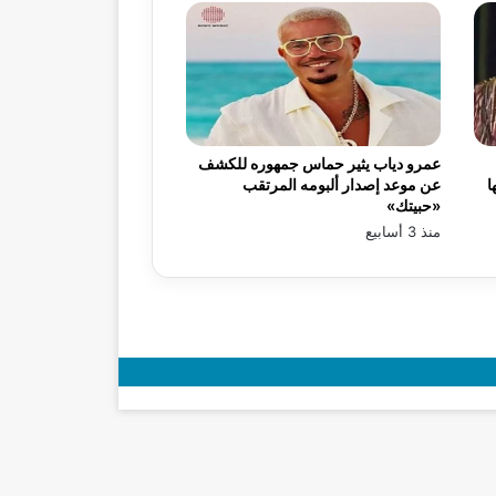
عمرو دياب يثير حماس جمهوره للكشف
ا
عن موعد إصدار ألبومه المرتقب
«حبيتك»
منذ 3 أسابيع