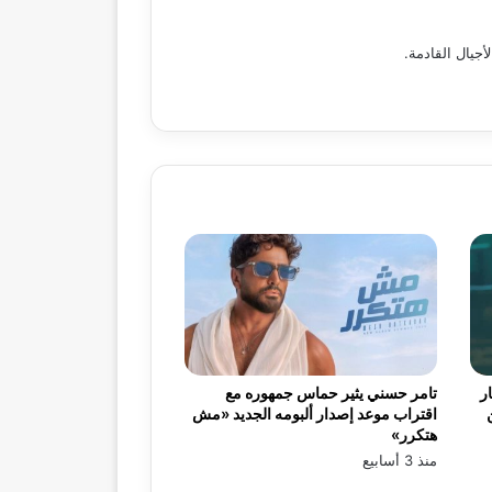
أجيال القادمة.
ر
تامر حسني يثير حماس جمهوره مع
اقتراب موعد إصدار ألبومه الجديد «مش
هتكرر»
منذ 3 أسابيع