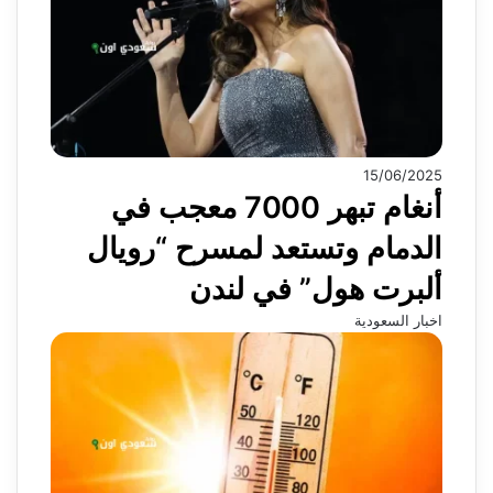
15/06/2025
أنغام تبهر 7000 معجب في
الدمام وتستعد لمسرح “رويال
ألبرت هول” في لندن
اخبار السعودية