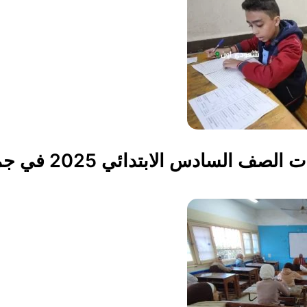
رسميًا نزل.. جدول