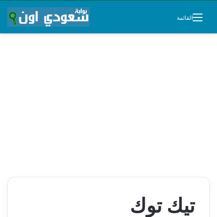
القائمة
تيك توك