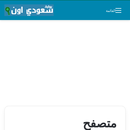
القائمة
متصفح