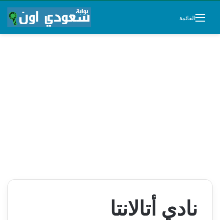
القائمة
نادي أتالانتا