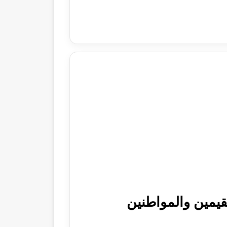
يم من أبشر السعودية خطوات شاملة لعام 1447 للمقيمين والمواطنين