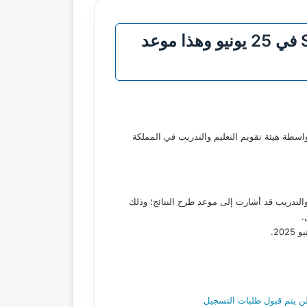
المركز الوطني للقياس: إعلان نتائج التحصيلي 1446 عبر رسائل نصية SMS في 25 يونيو وهذا موعد
اسطة هيئة تقويم التعليم والتدريب في المملكة
 والتدريب قد أشارت إلى موعد طرح النتائج؛ وذلك
ن يتم قبول طلبات التسجيل