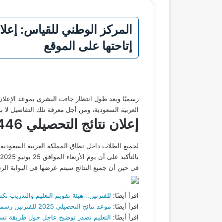
إتاحتها على الموقع
رسميًا وبعد طول انتظار جاءت البشرى بموعد الإعلان
العربية السعودية، ومن أجل معرفة تلك التفاصيل لا 
إعلان نتائج التحصيلي 1446
لجميع الطلاب داخل نطاق المملكة العربية السعودية ا
بالتأكيد على أن يوم الأربعاء الموافق 25 يونيو 2025 سيتم إرسال النتيجة إلى رقم الهاتف الخاص بالطالب الذي قام بإدخاله أثناء التسجيل.
في حين أن جميع النتائج سيتم عرضها في البوابة الرسمية من
اقرأ أيضًا:
للفترتين.. هيئة تقويم التعليم والتدريب تكشف موعد إع
اقرأ أيضًا:
موعد نتائج التحصيلي 2025 للفترتين رسميًا والإعلان من خلال الرسائل النصية وموقع مركز قياس
اقرأ أيضًا:
التعليم تصدر توضيح عاجل حول طريقة تسجي