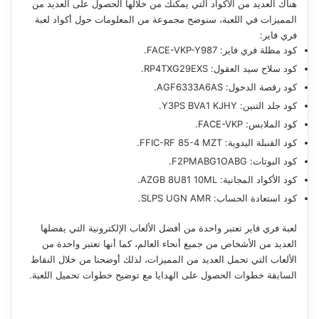
هناك العديد من الأكواد التي يمكنك من خلالها الحصول على العديد من
المميزات في اللعبة، سنوضح مجموعة من المعلومات حول أكواد لعبة
فري فاير:
كود مظلة فري فاير: FACE-VKP-Y987.
كود سلاح سيد العقول: RP4TXG29EXS.
كود رقصة الدخول: AGF6333A6AS.
كود جلد التنين: Y3PS BVA1 KJHY.
كود الملابس: FACE-VKP.
كود القنبلة اليدوية: FFIC-RF 85-4 MZT.
كود البوتات: F2PMABG1OABG.
كود الأكواد المجانية: AZGB 8U81 10ML.
كود استعادة الحساب: SLPS UGN AMR.
لعبة فري فاير تعتبر واحدة من أفضل الألعاب الإلكترونية التي يفضلها
العديد من الأشخاص من جميع أنحاء العالم، كما أنها تعتبر واحدة من
الألعاب التي تحمل العديد من المميزات، لذلك أوضحنا من خلال النقاط
السابقة خطوات الحصول على الهدايا مع توضيح خطوات تحميل اللعبة.