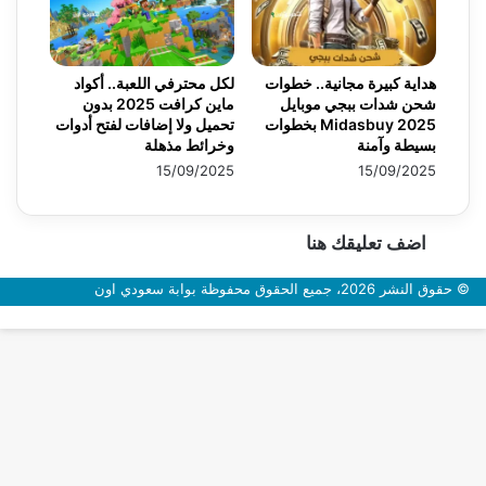
هداية كبيرة مجانية.. خطوات
لكل محترفي اللعبة.. أكواد
شحن شدات ببجي موبايل
ماين كرافت 2025 بدون
2025 Midasbuy بخطوات
تحميل ولا إضافات لفتح أدوات
بسيطة وآمنة
وخرائط مذهلة
15/09/2025
15/09/2025
اضف تعليقك هنا
© حقوق النشر 2026، جميع الحقوق محفوظة بوابة سعودي اون
زر
الذهاب
إلى
الأعلى