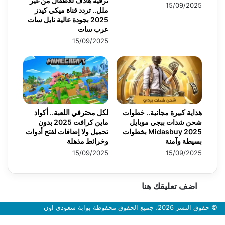
ترفيه هادف للأطفال من غير
15/09/2025
ملل.. تردد قناة ميكي كيدز
2025 بجودة عالية نايل سات
عرب سات
15/09/2025
هداية كبيرة مجانية.. خطوات
لكل محترفي اللعبة.. أكواد
شحن شدات ببجي موبايل
ماين كرافت 2025 بدون
2025 Midasbuy بخطوات
تحميل ولا إضافات لفتح أدوات
بسيطة وآمنة
وخرائط مذهلة
15/09/2025
15/09/2025
اضف تعليقك هنا
© حقوق النشر 2026، جميع الحقوق محفوظة بوابة سعودي اون
زر