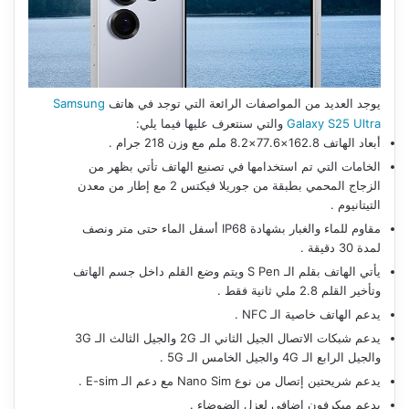
يوجد العديد من المواصفات الرائعة التي توجد في هاتف
Samsung
Galaxy S25 Ultra
والتي سنتعرف عليها فيما يلي:
أبعاد الهاتف 162.8×77.6×8.2 ملم مع وزن 218 جرام .
الخامات التي تم استخدامها في تصنيع الهاتف تأتي بظهر من
الزجاج المحمي بطبقة من جوريلا فيكتس 2 مع إطار من معدن
التيتانيوم .
مقاوم للماء والغبار بشهادة IP68 أسفل الماء حتى متر ونصف
لمدة 30 دقيقة .
يأتي الهاتف بقلم الـ S Pen ويتم وضع القلم داخل جسم الهاتف
وتأخير القلم 2.8 ملي ثانية فقط .
يدعم الهاتف خاصية الـ NFC .
يدعم شبكات الاتصال الجيل الثاني الـ 2G والجيل الثالث الـ 3G
والجيل الرابع الـ 4G والجيل الخامس الـ 5G .
يدعم شريحتين إتصال من نوع Nano Sim مع دعم الـ E-sim .
يدعم ميكرفون إضافي لعزل الضوضاء .