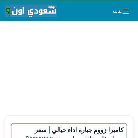
القائمة
كاميرا زووم جبارة اداء خيالي | سعر