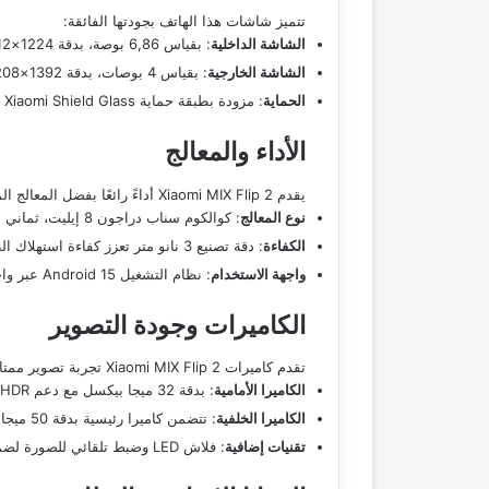
تتميز شاشات هذا الهاتف بجودتها الفائقة:
الشاشة الداخلية
: بقياس 6,86 بوصة، بدقة 1224×2912 بيكسل، ومعدل تحديث 120 هرتز.
الشاشة الخارجية
: بقياس 4 بوصات، بدقة 1392×1208 بيكسل، مع دعم HDR10+ وDolby Vision.
الحماية
: مزودة بطبقة حماية Xiaomi Shield Glass لحماية الشاشة من الخدوش.
الأداء والمعالج
يقدم Xiaomi MIX Flip 2 أداءً رائعًا بفضل المعالج المتطور:
نوع المعالج
: كوالكوم سناب دراجون 8 إيليت، ثماني النواة.
الكفاءة
: دقة تصنيع 3 نانو متر تعزز كفاءة استهلاك الطاقة.
واجهة الاستخدام
: نظام التشغيل Android 15 عبر واجهة شاومي HyperOS 2.
الكاميرات وجودة التصوير
تقدم كاميرات Xiaomi MIX Flip 2 تجربة تصوير ممتازة:
الكاميرا الأمامية
: بدقة 32 ميجا بيكسل مع دعم Dolby Vision HDR.
الكاميرا الخلفية
: تتضمن كاميرا رئيسية بدقة 50 ميجا بيكسل وبدون قيود في تصوير الفيديو بدقة 8K.
تقنيات إضافية
: فلاش LED وضبط تلقائي للصورة لضمان جودة عالية.