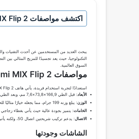
اكتشف مواصفات Xiaomi MIX Flip 2 الهاتف الأقوى في فئته بأداء مذهل وشاشة مبتكرة وجذابة
التكنولوجيا، حيث يعد تجسيدًا للمزيج المثالي بين 
السوق العالمية.
مواصفات Xiaomi MIX Flip 2
استعدادًا لتجربة استخدام فريدة، يأتي هاتف Xiaomi MIX Flip 2 مع ميزات مذهلة:
الأبعاد
: قبل الطي 166,9×73,8×7,6 مم، وبعد الطي 86,1×73,8×15,9 مم.
الوزن
: يبلغ وزنه 199 جرام، مما يجعله خيارًا مثاليًا للحمل اليومي.
الخامات
: يتميز بجودة عالية حيث يأتي بغطاء زجاجي 
الاتصال
: يدعم تركيب شريحتين اتصال 5G، ولكنه يأتي بدون دعم لتركيب كارت ميموري.
الشاشات وجودتها