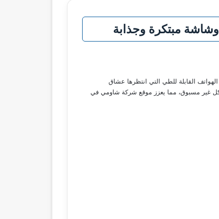
مين عن أحدث التقنيات والميزات المبتكرة في الهواتف الذكية الجديدة, يتصدر هاتف Xiaomi MIX Flip 2 قائمة الهواتف القابلة للطي التي انتظرها عشاق
 بشكل غير مسبوق، مما يعزز موقع شركة شاومي في