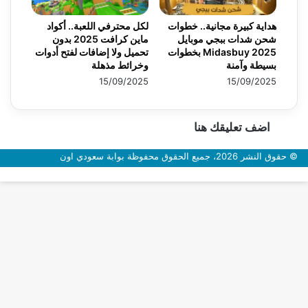
هداية كبيرة مجانية.. خطوات
لكل محترفي اللعبة.. أكواد
شحن شدات ببجي موبايل
ماين كرافت 2025 بدون
2025 Midasbuy بخطوات
تحميل ولا إضافات لفتح أدوات
بسيطة وآمنة
وخرائط مذهلة
15/09/2025
15/09/2025
اضف تعليقك هنا
© حقوق النشر 2026، جميع الحقوق محفوظة بوابة سعودي اون
زر
الذهاب
إلى
الأعلى