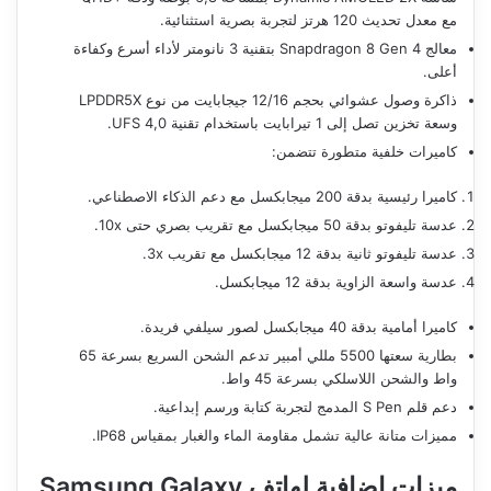
مع معدل تحديث 120 هرتز لتجربة بصرية استثنائية.
معالج Snapdragon 8 Gen 4 بتقنية 3 نانومتر لأداء أسرع وكفاءة
أعلى.
ذاكرة وصول عشوائي بحجم 12/16 جيجابايت من نوع LPDDR5X
وسعة تخزين تصل إلى 1 تيرابايت باستخدام تقنية UFS 4,0.
كاميرات خلفية متطورة تتضمن:
كاميرا رئيسية بدقة 200 ميجابكسل مع دعم الذكاء الاصطناعي.
عدسة تليفوتو بدقة 50 ميجابكسل مع تقريب بصري حتى 10x.
عدسة تليفوتو ثانية بدقة 12 ميجابكسل مع تقريب 3x.
عدسة واسعة الزاوية بدقة 12 ميجابكسل.
كاميرا أمامية بدقة 40 ميجابكسل لصور سيلفي فريدة.
بطارية سعتها 5500 مللي أمبير تدعم الشحن السريع بسرعة 65
واط والشحن اللاسلكي بسرعة 45 واط.
دعم قلم S Pen المدمج لتجربة كتابة ورسم إبداعية.
مميزات متانة عالية تشمل مقاومة الماء والغبار بمقياس IP68.
ميزات إضافية لهاتف Samsung Galaxy