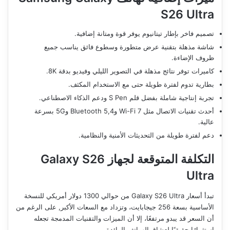
S26 Ultra
تصميم فاخر بإطار تيتانيوم يوفر قوة ومتانة إضافية.
شاشة مذهلة بتقنية عرض متطورة وسطوع فائق يناسب جميع
ظروف الإضاءة.
كاميرات توفر نتائج مذهلة في التصوير الليلي وفيديو بدقة 8K.
بطارية تدوم لفترة طويلة حتى مع الاستخدام المكثف.
تجربة إنتاجية شاملة بفضل قلم S Pen ودعم الذكاء الاصطناعي.
أحدث تقنيات الاتصال مثل Wi-Fi 7 وBluetooth 5,4 و5G بسرعة
عالية.
دعم لفترة طويلة من التحديثات الأمنية والنظامية.
التكلفة المتوقعة لجهاز Galaxy S26
Ultra
تبدأ أسعار Galaxy S26 Ultra من حوالي 1300 دولار أمريكي للنسخة
الأساسية بسعة 256 جيجابايت، وتزداد مع السعات الأكبر, على الرغم من
أن السعر قد يبدو مرتفعًا، إلا أن الميزات والتقنيات المدمجة تجعله
استثمارًا حقيقيًا لعشاق الهواتف الرائدة,