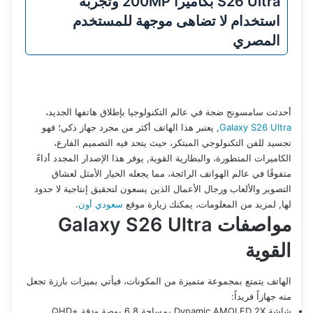
S26 Ultra بكاميرا 200MP وتجربة
استخدام لا تضاهى موجهة للمستخدم
المصري
أحدثت سامسونج ضجة في عالم التكنولوجيا بإطلاق هاتفها الجديد،
Galaxy S26 Ultra
, يعتبر هذا الهاتف أكثر من مجرد جهاز ذكي؛ فهو
تجسيد للفن التكنولوجي المبتكر، حيث يتحد فيه التصميم الفارع،
الكاميرات المتطورة، والبطارية القوية, يوفر هذا الإصدار المجدد أداءً
متفوقًا في عالم الهواتف الرائجة، مما يجعله الخيار الأمثل لعشاق
التصوير والألعاب ورجال الأعمال الذين يسعون لتحقيق إنتاجية لا حدود
لها, لمزيد من المعلومات، يمكنك زيارة موقع
سعودي أون
.
مواصفات Galaxy S26 Ultra
القوية
الهاتف يتمتع بمجموعة متميزة من المكونات، فيأتي بميزات بارزة تجعل
منه جهازاً فريداً:
شاشة Dynamic AMOLED 2X بمساحة 6,8 بوصة ودقة +QHD