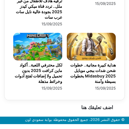
ترفيه هادف للأطفال من غير
15/09/2025
ملل.. تردد قناة ميكي كيدز
2025 بجودة عالية نايل سات
عرب سات
15/09/2025
هداية كبيرة مجانية.. خطوات
لكل محترفي اللعبة.. أكواد
شحن شدات ببجي موبايل
ماين كرافت 2025 بدون
2025 Midasbuy بخطوات
تحميل ولا إضافات لفتح أدوات
بسيطة وآمنة
وخرائط مذهلة
15/09/2025
15/09/2025
اضف تعليقك هنا
© حقوق النشر 2026، جميع الحقوق محفوظة بوابة سعودي اون
زر