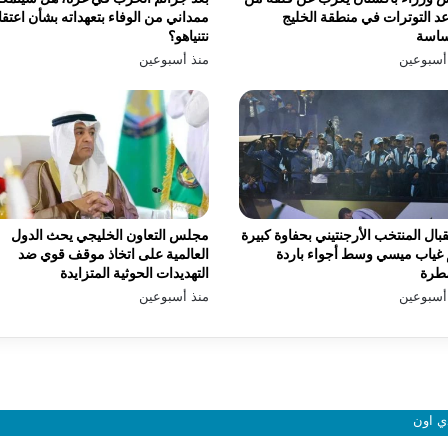
د التوترات في منطقة الخليج
ممداني من الوفاء بتعهداته بشأن اعتق
ساسة
نتنياهو؟
أسبوعين
منذ أسبوعين
بال المنتخب الأرجنتيني بحفاوة كبيرة
مجلس التعاون الخليجي يحث الدول
غياب ميسي وسط أجواء باردة
العالمية على اتخاذ موقف قوي ضد
طرة
التهديدات الحوثية المتزايدة
أسبوعين
منذ أسبوعين