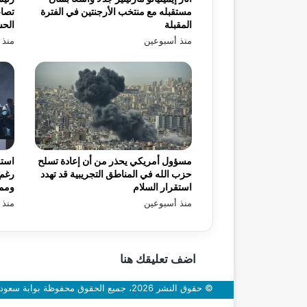
مستقبله مع منتخب الأرجنتين في الفترة
تصاع
المقبلة
الح
منذ أسبوعين
منذ 
مسؤول أمريكي يحذر من أن إعادة تسلح
استق
حزب الله في المناطق التجريبية قد تهدد
رغم 
استقرار السلام
ومم
منذ أسبوعين
منذ 
اضف تعليقك هنا
© حقوق النشر 2026، جميع الحقوق محفوظة بوابة سعودي اون
زر