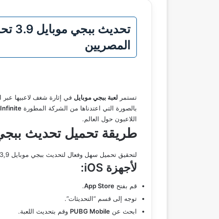
تحدي
المصريين
تستمر
لعبة ببجي موبايل
في إثارة شغف لاعبيها عبر ال
بالصورة التي اعتدناها من الشركة المطورة
Infinite
اللاعبون حول العالم.
طريقة تحميل تحديث ببجي مو
لتحقيق تحميل سهل وفعال لتحديث ببجي موبايل 3,9، اتبع الخطوات التالية حسب نوع جهازك:
لأجهزة iOS:
قم بفتح
App Store
.
توجه إلى قسم “التحديثات”.
ابحث عن
PUBG Mobile
وقم بتحديث اللعبة.