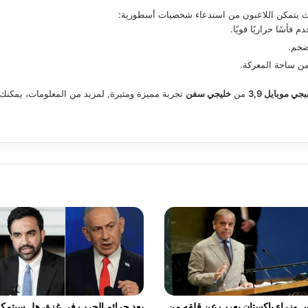
 حيث يتمكن اللاعبون من استدعاء شخصيات أسطورية:
أسًا حراريًا قويًا.
ضخم.
ن ساحة المعركة.
بجي موبايل 3,9
من
خليجي سفن
تجربة مميزة ومثيرة, لمزيد من المعلومات، يمكنك
 وزراء باكستان يعرب عن قلقه من
بعد جرائم الحرب في غزة، هل سيتمك