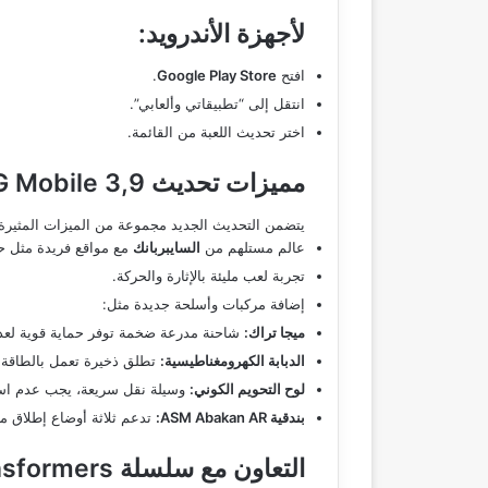
لأجهزة الأندرويد:
افتح
Google Play Store
.
انتقل إلى “تطبيقاتي وألعابي”.
اختر تحديث اللعبة من القائمة.
مميزات تحديث PUBG Mobile 3,9
يتضمن التحديث الجديد مجموعة من الميزات المثيرة،
عالم مستلهم من
السايبربانك
مع مواقع فريدة مثل حل
تجربة لعب مليئة بالإثارة والحركة.
إضافة مركبات وأسلحة جديدة مثل:
ميجا تراك:
شاحنة مدرعة ضخمة توفر حماية قوية لعدة
الدبابة الكهرومغناطيسية:
تطلق ذخيرة تعمل بالطاقة 
لوح التحويم الكوني:
وسيلة نقل سريعة، يجب عدم استخد
بندقية ASM Abakan AR:
تدعم ثلاثة أوضاع إطلاق مخ
التعاون مع سلسلة Transformers