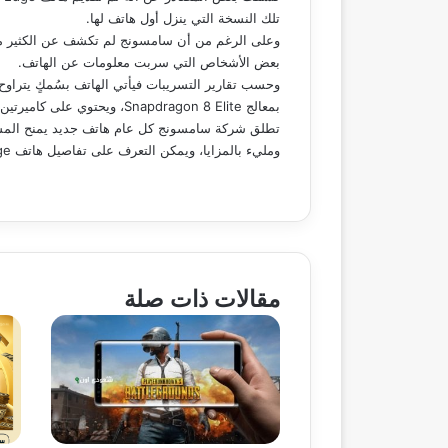
تلك النسخة التي ينزل أول هاتف لها.
بعض الأشخاص التي سربت معلومات عن الهاتف.
بمعالج Snapdragon 8 Elite، ويحتوي على كاميرتين خلفيتين، مع غياب كاميرا التقريب.
تطلق شركة سامسونج كل عام هاتف جديد يمنح المستخد
ومليء بالمزايا، ويمكن التعرف على تفاصيل هاتف Galaxy S25 Edge الجديد الآن.
مقالات ذات صلة