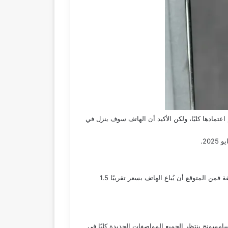
اعتمادها كليًا، ولكن الأكيد أن الهاتف سوف ينزل في
حتى الوقت الراهن عن سعر هاتف Galaxy S25 Edge ولكن حسب التسريبات التي أعلن عنها والتقارير المختلفة فمن المتوقع أن يُباع الهاتف بسعر تقريبًا 1.5
 السلسلة الجديدة من سامسونج ينتظر الجميع المواصفات الجديدة كليًا في