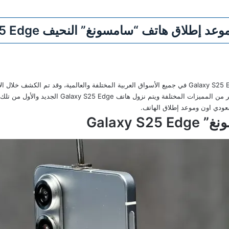
هاتف “سامسونغ” النحيف Galaxy S25 Edge وسعره عالميًا
وهي S25 Edge والتي سيتم الحصول منها على الكثير من 
سعودي اون وموعد إطلاق الهاتف.
ونغ”
Edge
Galaxy S25