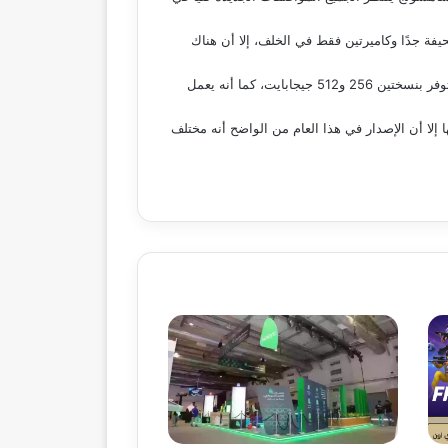
الهاتف إلا فقط أنه يأتي شبيهًا لهاتف S25 مع الحصول على نسخة نحيفة جدًا وكاميرتين فقط في الخلف، إلا أن هناك
وحسب تقارير التسريبات فيأتي الهاتف بسُمكٍ يتراوح بين 5.8 و6.4 ملم فقط، ويتضمن الهاتف شاشة قياس 6.7 بوصة، كما أنه سيكون متوفر بنسختين 256 و512 جيجابايت، كما أنه يعمل
ا أن الإصدار في هذا العام من الواضح أنه مختلف