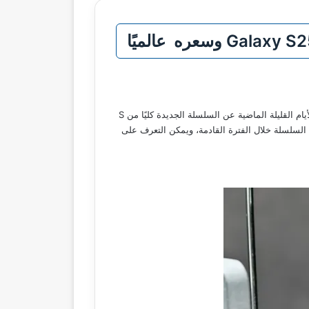
أعلنت شركة سامسونج عن اقتراب نزول هاتف Galaxy S25 Edge في جميع الأسواق العربية المختلفة والعالمية، وقد تم الكشف خلال الأيام القليلة الماضية عن السلسلة الجديدة كليًا من S
المميزات المختلفة ويتم نزول هاتف Galaxy S25 Edge الجديد والأول من تلك السلسلة خلال الفترة القادمة، ويمكن التعرف على