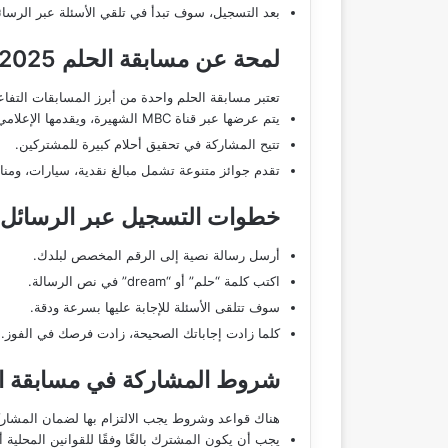
بعد التسجيل، سوف تبدأ في تلقي الأسئلة عبر الرسائل 
لمحة عن مسابقة الحلم 2025
تعتبر مسابقة الحلم واحدة من أبرز المسابقات التفاع
يتم عرضها عبر قناة MBC الشهيرة، ويقدمها الإعلامي المعروف مصطفى الآغا.
تتيح المشاركة في تحقيق أحلام كبيرة للمشتركين.
تقدم جوائز متنوعة تشمل مبالغ نقدية، سيارات، ومنا
خطوات التسجيل عبر الرسائل 
أرسل رسالة نصية إلى الرقم المخصص لبلدك.
اكتب كلمة “حلم” أو “dream” في نص الرسالة.
سوف تتلقى الأسئلة للإجابة عليها بسرعة ودقة.
كلما زادت إجاباتك الصحيحة، زادت فرصك في الفوز.
شروط المشاركة في مسابقة ا
هناك قواعد وشروط يجب الالتزام بها لضمان المشاركة
يجب أن يكون المشترك بالغًا وفقًا للقوانين المحلية أ