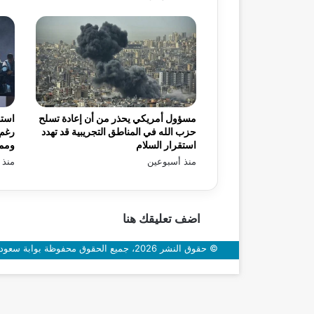
مسؤول أمريكي يحذر من أن إعادة تسلح
استق
حزب الله في المناطق التجريبية قد تهدد
رغم 
استقرار السلام
ومم
منذ أسبوعين
منذ 
اضف تعليقك هنا
© حقوق النشر 2026، جميع الحقوق محفوظة بوابة سعودي اون
زر
الذهاب
إلى
الأعلى