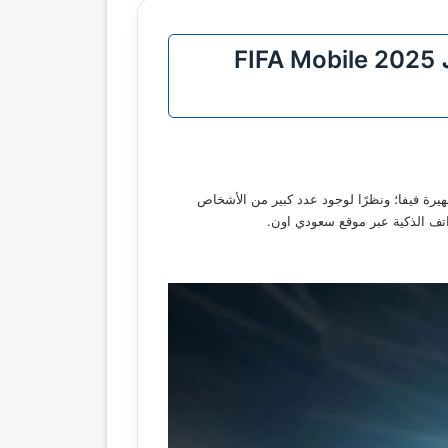
استمتع بتجربة لا تُنسى لعشاق كرة القدم | حمل لعبة فيفا الآن على موبايلك FIFA Mobile 2025
شهيرة فيفا؛ ونظرًا لوجود عدد كبير من الأشخاص
اتف الذكية عبر موقع سعودي اون.