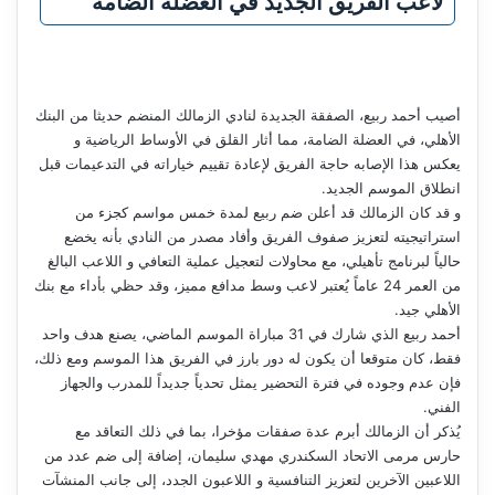
لاعب الفريق الجديد في العضلة الضامة
أصيب أحمد ربيع، الصفقة الجديدة لنادي الزمالك المنضم حديثا من البنك
الأهلي، في العضلة الضامة، مما أثار القلق في الأوساط الرياضية و
يعكس هذا الإصابه حاجة الفريق لإعادة تقييم خياراته في التدعيمات قبل
انطلاق الموسم الجديد.
و قد كان الزمالك قد أعلن ضم ربيع لمدة خمس مواسم كجزء من
استراتيجيته لتعزيز صفوف الفريق وأفاد مصدر من النادي بأنه يخضع
حالياً لبرنامج تأهيلي، مع محاولات لتعجيل عملية التعافي و اللاعب البالغ
من العمر 24 عاماً يُعتبر لاعب وسط مدافع مميز، وقد حظي بأداء مع بنك
الأهلي جيد.
أحمد ربيع الذي شارك في 31 مباراة الموسم الماضي، يصنع هدف واحد
فقط، كان متوقعا أن يكون له دور بارز في الفريق هذا الموسم ومع ذلك،
فإن عدم وجوده في فترة التحضير يمثل تحدياً جديداً للمدرب والجهاز
الفني.
يُذكر أن الزمالك أبرم عدة صفقات مؤخرا، بما في ذلك التعاقد مع
حارس مرمى الاتحاد السكندري مهدي سليمان، إضافة إلى ضم عدد من
اللاعبين الآخرين لتعزيز التنافسية و اللاعبون الجدد، إلى جانب المنشآت