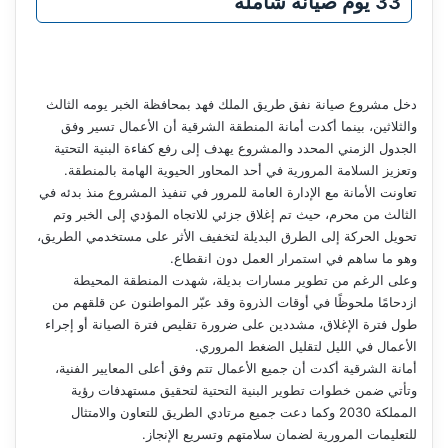
33 يوم صيانة شاملة
دخل مشروع صيانة نفق طريق الملك فهد بمحافظة الخبر يومه الثالث
والثلاثين، بينما أكدت أمانة المنطقة الشرقية أن الأعمال تسير وفق
الجدول الزمني المحدد والمشروع يهدف إلى رفع كفاءة البنية التحتية
وتعزيز السلامة المرورية في أحد المحاور الحيوية الهامة بالمنطقة.
تعاونت الأمانة مع الإدارة العامة للمرور في تنفيذ المشروع منذ بدئه في
الثالث من محرم، حيث تم إغلاق جزئي للاتجاه المؤدي إلى الخبر وتم
تحويل الحركة إلى الطرق البديلة لتخفيف الأثر على مستخدمي الطريق،
وهو ما ساهم في استمرار العمل دون انقطاع.
وعلى الرغم من تطوير مسارات بديلة، شهدت المنطقة المحيطة
ازدحامًا ملحوظًا في أوقات الذروة وقد عبّر المواطنون عن قلقهم من
طول فترة الإغلاق، مشددين على ضرورة تقليص فترة الصيانة أو إجراء
الأعمال في الليل لتقليل الضغط المروري.
أمانة الشرقية أكدت أن جميع الأعمال تتم وفق أعلى المعايير الفنية،
وتأتي ضمن خطوات تطوير البنية التحتية لتحقيق مستهدفات رؤية
المملكة 2030 وكما دعت جميع مرتادي الطريق للتعاون والامتثال
للتعليمات المرورية لضمان سلامتهم وتسريع الإنجاز.