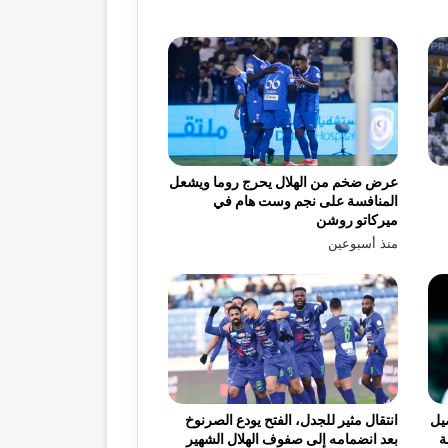
عرض ضخم من الهلال يحرج روما ويشعل
المنافسة على نجم وست هام في
ميركاتو روشن
منذ أسبوعين
يل
انتقال مثير للجدل، الفتح يودع الصرنوخ
ة
بعد انضمامه إلى صفوف الهلال الشهير