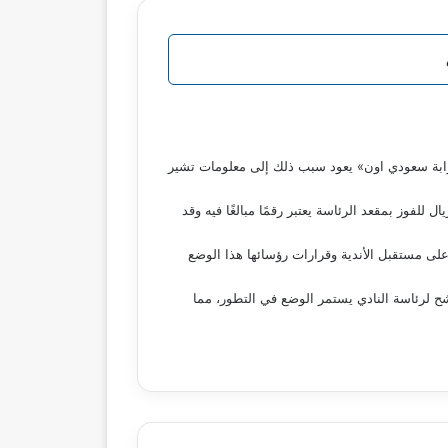
وابة سعودي اون» يعود سبب ذلك إلى معلومات تشير
يل دخوله في الانتخابات حتى إقرار بيع حصص الأندية سيكون أكثر فائدة وأشار المصدر إلى أن دفع 40 مليون ريال للفوز بمقعد الرئاسة يعتبر رقمًا مبالغًا فيه وقد
على مستقبل الأندية وقرارات رؤسائها هذا الوضع
شح لرئاسة النادي يستمر الوضع في التطور، مما