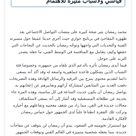
قياسي ولأسباب مثيرة للاهتمام
محمد رمضان يثير ضجة كبيرة على منصات التواصل الاجتماعي بعد
ظهوره المفاجئ في برنامج حواري حيث أجرى حديثا عميقا حول مسيرته
الفنية والتحديات التي واجهها وتوجّه رمضان بالحديث عن النجاحات التي
حققها وكيف يتعامل مع المنافسة في الوسط الفني، ما جعله يتصدر
الترند على جوجل.
فيما أبدى رمضان تأثره بالدعم الذي تلقاه من جمهوره، وخصوصا فئة
الشباب الذين يشكلون قاعدة جماهيرية واسعة له وقد أكد أنه يسعى
دائما لتقديم محتوى يمزج بين الترفيه والرسائل الهادفة وهذه التصريحات
دفعت العديد من المتابعين لمشاركة آرائهم وتعابيرهم عن إعجابهم به.
يواصل رمضان أن يكون حديث الساعة في كل مناسبة، وهذه المرة جاء
بحديثه عن تطلعاته المستقبلية وقد أشار إلى أنه يسعى لاستكشاف
مجالات جديدة في الفن، مما زاد من شغف معجبيه وتفاعلهم مع أخباره
وتركت تلك الفقرة انطباعا جلياً لدى الجمهور حول حماس رمضان
لأفكاره القادمة.
مع استمرار نجوميته في الصعود، يبدو أن رمضان لن يتوقف عن مفاجآت
جديدة، مما يجعله شخصية متميزة في العالم الفني وتوقعات الجمهور