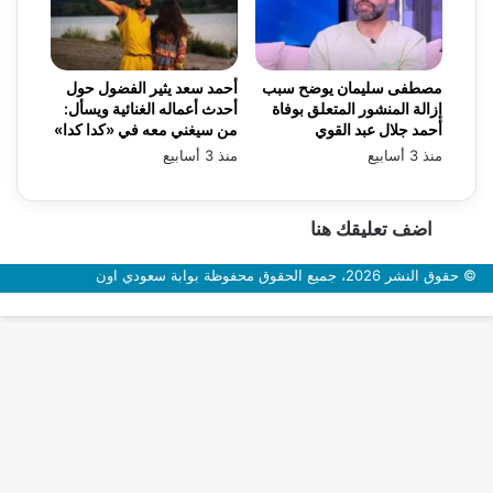
مصطفى سليمان يوضح سبب
أحمد سعد يثير الفضول حول
إزالة المنشور المتعلق بوفاة
أحدث أعماله الغنائية ويسأل:
أحمد جلال عبد القوي
من سيغني معه في «كدا كدا»
منذ 3 أسابيع
منذ 3 أسابيع
اضف تعليقك هنا
© حقوق النشر 2026، جميع الحقوق محفوظة بوابة سعودي اون
زر
الذهاب
إلى
الأعلى