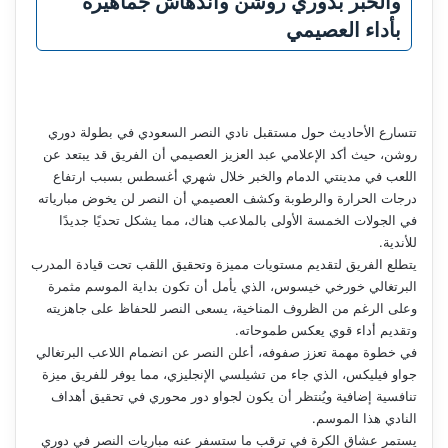
والخبر بدوري روشن واندهاش جماهيره
بأداء العصيمي
تتسارع الأحاديث حول مستقبل نادي النصر السعودي في بطولة دوري
روشن، حيث أكد الإعلامي عبد العزيز العصيمي أن الفريق قد يبتعد عن
اللعب في مدينتي الدمام والخبر خلال شهري أغسطس بسبب ارتفاع
درجات الحرارة والرطوبة وكشف العصيمي أن النصر لن يخوض مبارياته
في الجولات الخمسة الأولى بالملاعب هناك، مما يشكل تحديًا جديدًا
للأندية.
يتطلع الفريق لتقديم مستويات مميزة وتحقيق اللقب تحت قيادة المدرب
البرتغالي خورخي خيسوس، الذي يأمل أن تكون بداية الموسم مثمرة
وعلى الرغم من الظروف المناخية، يسعى النصر للحفاظ على جاهزيته
وتقديم أداء قوي يعكس طموحاته.
في خطوة مهمة تعزز صفوفه، أعلن النصر عن انضمام اللاعب البرتغالي
جواو فيليكس، الذي جاء من تشيلسي الإنجليزي، مما يوفر للفريق ميزة
تنافسية إضافية ويُنتظر أن يكون لجواو دور محوري في تحقيق أهداف
النادي هذا الموسم.
يستمر عشاق الكرة في ترقب ما ستسفر عنه مباريات النصر في دوري