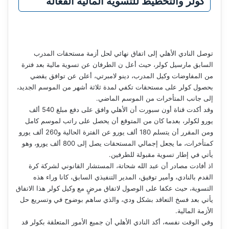
كولر والتخطيط للتسوية المالية الفعالة
توصل النادي الأهلي إلى اتفاق نهائي لحل أزمة مستحقات المدرب
السابق مارسيل كولر، حيث أعل ن الطرفان عن تسوية مالية بعد فترة
من المفاوضات وكيل المدرب، دينو لامبرتي، أعلن عن توافق يقضي
بحصول كولر على مستحقات تكفي لمدة ثلاثة أشهر من الموسم الجديد،
إلى جانب المتأخرات من الموسم الماضي.
وقد أكدت قناة أون سبورت أن الأهلي وافق على دفع مبلغ 540 ألف
يورو لكولر، بعدما كان من المتوقع أن يحصل على راتب لموسم كامل
ومن المقرر أن يتسلم 180 ألف يورو عن الفترة الحالية و260 ألف يورو
كمتأخرات، ما يجعل إجمالي المستحقات يصل إلى 800 ألف يورو، وهو
يأتي في إطار تسوية مقبولة للطرفين.
اذ أفادت مصادر أن عبد الله شحاتة، المستشار القانوني لشركة كرة
القدم بالنادي، وأمير توفيق، المدير التنفيذي السابق، كانا وراء هذه
التسوية، حيث عكفا على الوصول لاتفاق مرضٍ مع وكيل كولر هذا الاتفاق
يأتي بعد فسخ التعاقد بشكل ودي، والذي ساهم بوضوح في وتسريع حل
الأزمة المالية.
وفي الوقت نفسه، أكد النادي الأهلي أن جميع الأمور المتعلقة بكولر قد